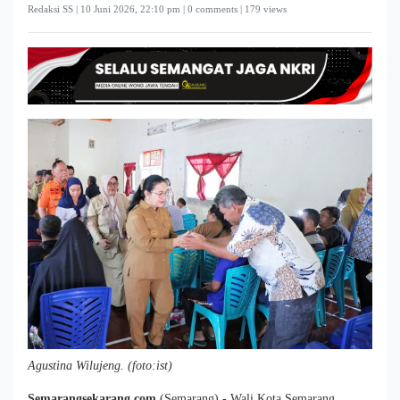
Redaksi SS |
10 Juni 2026, 22:10 pm
| 0 comments | 179 views
Agustina Wilujeng. (foto:ist)
Semarangsekarang.com
(Semarang),- Wali Kota Semarang,