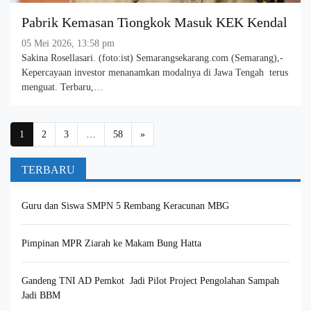
Pabrik Kemasan Tiongkok Masuk KEK Kendal
05 Mei 2026, 13:58 pm
Sakina Rosellasari. (foto:ist) Semarangsekarang.com (Semarang),-
Kepercayaan investor menanamkan modalnya di Jawa Tengah terus
menguat. Terbaru,…
Posts navigation
1
2
3
…
58
»
TERBARU
Guru dan Siswa SMPN 5 Rembang Keracunan MBG
Pimpinan MPR Ziarah ke Makam Bung Hatta
Gandeng TNI AD Pemkot Jadi Pilot Project Pengolahan Sampah
Jadi BBM