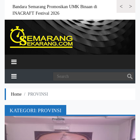
<
>
 6.000
Bandara Semarang Promosikan UMK Binaan di
Bandara Semar
INACRAFT Festival 2026
Home
PROVINSI
KATEGORI:
PROVINSI