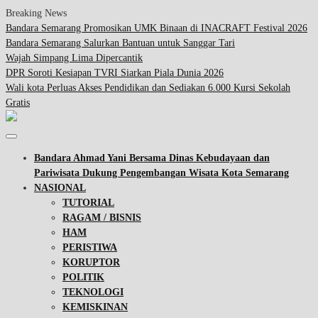
Breaking News
Bandara Semarang Promosikan UMK Binaan di INACRAFT Festival 2026
Bandara Semarang Salurkan Bantuan untuk Sanggar Tari
Wajah Simpang Lima Dipercantik
DPR Soroti Kesiapan TVRI Siarkan Piala Dunia 2026
Wali kota Perluas Akses Pendidikan dan Sediakan 6.000 Kursi Sekolah
Gratis
Bandara Ahmad Yani Bersama Dinas Kebudayaan dan
Pariwisata Dukung Pengembangan Wisata Kota Semarang
NASIONAL
TUTORIAL
RAGAM / BISNIS
HAM
PERISTIWA
KORUPTOR
POLITIK
TEKNOLOGI
KEMISKINAN