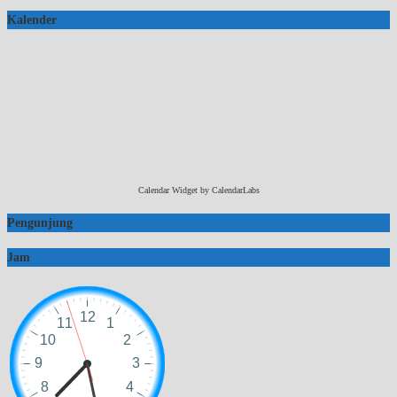
Kalender
Calendar Widget by
CalendarLabs
Pengunjung
Jam