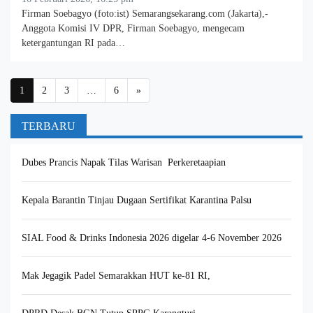
Firman Soebagyo (foto:ist) Semarangsekarang.com (Jakarta),-
Anggota Komisi IV DPR, Firman Soebagyo, mengecam
ketergantungan RI pada…
Posts navigation
1
2
3
…
6
»
TERBARU
Dubes Prancis Napak Tilas Warisan Perkeretaapian
Kepala Barantin Tinjau Dugaan Sertifikat Karantina Palsu
SIAL Food & Drinks Indonesia 2026 digelar 4-6 November 2026
Mak Jegagik Padel Semarakkan HUT ke-81 RI,