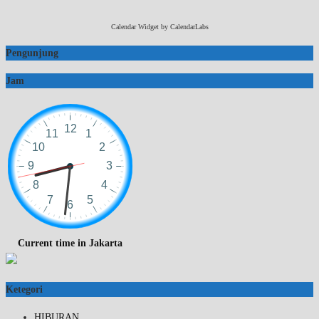
Calendar Widget by
CalendarLabs
Pengunjung
Jam
Current time in Jakarta
Ketegori
HIBURAN