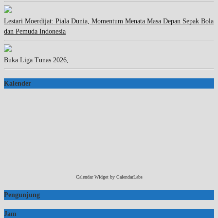
Lestari Moerdijat: Piala Dunia, Momentum Menata Masa Depan Sepak Bola
dan Pemuda Indonesia
Buka Liga Tunas 2026,
Kalender
Calendar Widget by
CalendarLabs
Pengunjung
Jam