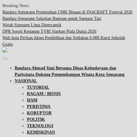
Breaking News
Bandara Semarang Promosikan UMK Binaan di INACRAFT Festival 2026
Bandara Semarang Salurkan Bantuan untuk Sanggar Tari
Wajah Simpang Lima Dipercantik
DPR Soroti Kesiapan TVRI Siarkan Piala Dunia 2026
Wali kota Perluas Akses Pendidikan dan Sediakan 6.000 Kursi Sekolah
Gratis
Bandara Ahmad Yani Bersama Dinas Kebudayaan dan
Pariwisata Dukung Pengembangan Wisata Kota Semarang
NASIONAL
TUTORIAL
RAGAM / BISNIS
HAM
PERISTIWA
KORUPTOR
POLITIK
TEKNOLOGI
KEMISKINAN