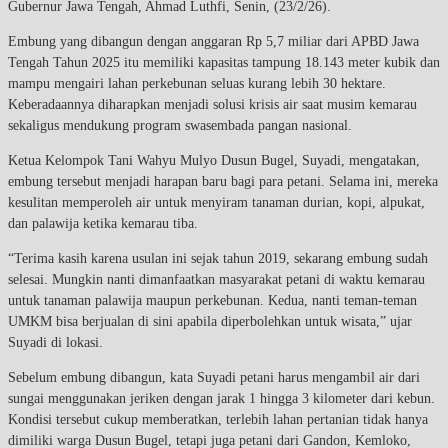
Gubernur Jawa Tengah, Ahmad Luthfi, Senin, (23/2/26).
Embung yang dibangun dengan anggaran Rp 5,7 miliar dari APBD Jawa
Tengah Tahun 2025 itu memiliki kapasitas tampung 18.143 meter kubik dan
mampu mengairi lahan perkebunan seluas kurang lebih 30 hektare.
Keberadaannya diharapkan menjadi solusi krisis air saat musim kemarau
sekaligus mendukung program swasembada pangan nasional.
Ketua Kelompok Tani Wahyu Mulyo Dusun Bugel, Suyadi, mengatakan,
embung tersebut menjadi harapan baru bagi para petani. Selama ini, mereka
kesulitan memperoleh air untuk menyiram tanaman durian, kopi, alpukat,
dan palawija ketika kemarau tiba.
“Terima kasih karena usulan ini sejak tahun 2019, sekarang embung sudah
selesai. Mungkin nanti dimanfaatkan masyarakat petani di waktu kemarau
untuk tanaman palawija maupun perkebunan. Kedua, nanti teman-teman
UMKM bisa berjualan di sini apabila diperbolehkan untuk wisata,” ujar
Suyadi di lokasi.
Sebelum embung dibangun, kata Suyadi petani harus mengambil air dari
sungai menggunakan jeriken dengan jarak 1 hingga 3 kilometer dari kebun.
Kondisi tersebut cukup memberatkan, terlebih lahan pertanian tidak hanya
dimiliki warga Dusun Bugel, tetapi juga petani dari Gandon, Kemloko,