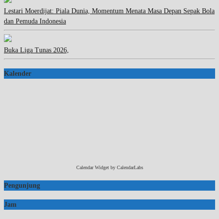
Lestari Moerdijat: Piala Dunia, Momentum Menata Masa Depan Sepak Bola
dan Pemuda Indonesia
Buka Liga Tunas 2026,
Kalender
Calendar Widget by
CalendarLabs
Pengunjung
Jam