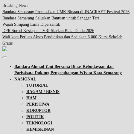
Breaking News
Bandara Semarang Promosikan UMK Binaan di INACRAFT Festival 2026
Bandara Semarang Salurkan Bantuan untuk Sanggar Tari
Wajah Simpang Lima Dipercantik
DPR Soroti Kesiapan TVRI Siarkan Piala Dunia 2026
Wali kota Perluas Akses Pendidikan dan Sediakan 6.000 Kursi Sekolah
Gratis
Bandara Ahmad Yani Bersama Dinas Kebudayaan dan
Pariwisata Dukung Pengembangan Wisata Kota Semarang
NASIONAL
TUTORIAL
RAGAM / BISNIS
HAM
PERISTIWA
KORUPTOR
POLITIK
TEKNOLOGI
KEMISKINAN