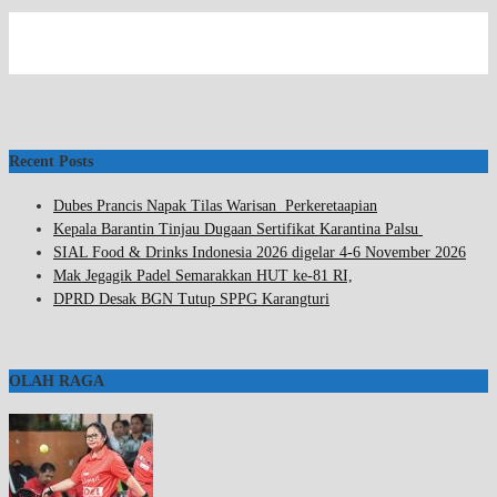
Recent Posts
Dubes Prancis Napak Tilas Warisan Perkeretaapian
Kepala Barantin Tinjau Dugaan Sertifikat Karantina Palsu
SIAL Food & Drinks Indonesia 2026 digelar 4-6 November 2026
Mak Jegagik Padel Semarakkan HUT ke-81 RI,
DPRD Desak BGN Tutup SPPG Karangturi
OLAH RAGA