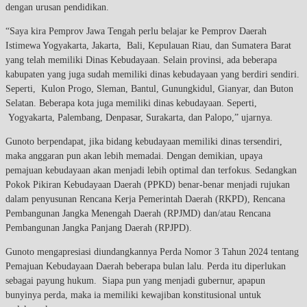
dengan urusan pendidikan.
“Saya kira Pemprov Jawa Tengah perlu belajar ke Pemprov Daerah
Istimewa Yogyakarta, Jakarta, Bali, Kepulauan Riau, dan Sumatera Barat
yang telah memiliki Dinas Kebudayaan. Selain provinsi, ada beberapa
kabupaten yang juga sudah memiliki dinas kebudayaan yang berdiri sendiri.
Seperti, Kulon Progo, Sleman, Bantul, Gunungkidul, Gianyar, dan Buton
Selatan. Beberapa kota juga memiliki dinas kebudayaan. Seperti,
Yogyakarta, Palembang, Denpasar, Surakarta, dan Palopo,” ujarnya.
Gunoto berpendapat, jika bidang kebudayaan memiliki dinas tersendiri,
maka anggaran pun akan lebih memadai. Dengan demikian, upaya
pemajuan kebudayaan akan menjadi lebih optimal dan terfokus. Sedangkan
Pokok Pikiran Kebudayaan Daerah (PPKD) benar-benar menjadi rujukan
dalam penyusunan Rencana Kerja Pemerintah Daerah (RKPD), Rencana
Pembangunan Jangka Menengah Daerah (RPJMD) dan/atau Rencana
Pembangunan Jangka Panjang Daerah (RPJPD).
Gunoto mengapresiasi diundangkannya Perda Nomor 3 Tahun 2024 tentang
Pemajuan Kebudayaan Daerah beberapa bulan lalu. Perda itu diperlukan
sebagai payung hukum. Siapa pun yang menjadi gubernur, apapun
bunyinya perda, maka ia memiliki kewajiban konstitusional untuk