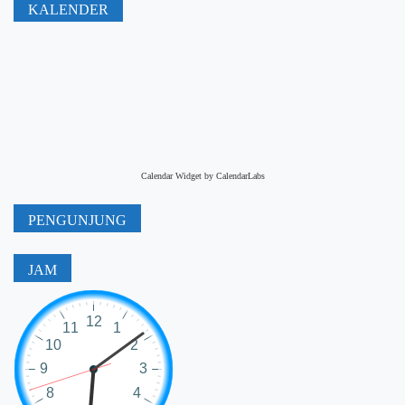
KALENDER
Calendar Widget by
CalendarLabs
PENGUNJUNG
JAM