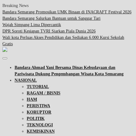
Breaking News
Bandara Semarang Promosikan UMK Binaan di INACRAFT Festival 2026
Bandara Semarang Salurkan Bantuan untuk Sanggar Tari
Wajah Simpang Lima Dipercantik
DPR Soroti Kesiapan TVRI Siarkan Piala Dunia 2026
Wali kota Perluas Akses Pendidikan dan Sediakan 6.000 Kursi Sekolah
Gratis
Bandara Ahmad Yani Bersama Dinas Kebudayaan dan
Pariwisata Dukung Pengembangan Wisata Kota Semarang
NASIONAL
TUTORIAL
RAGAM / BISNIS
HAM
PERISTIWA
KORUPTOR
POLITIK
TEKNOLOGI
KEMISKINAN