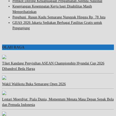
Pemkot Dorong Kesiapsiagaan Pengamanan Agenda Nasional
Kesenjangan Kesempatan Kerja bagi Disabilitas Masih
Memprihatinkan
Penghuni Rusun Kudu Semarang Nunggak Hingga Rp 78 Juta
GIIAS 2026 Jakarta Sediakan Berbagai Fasilitas Gratis untuk
Pengunjung
OLAH RAGA
Tiket Kandang Penyisihan ASEAN Championship Hyundai Cup 2026
Dibandrol Beda Harga
Wakil Walikota Buka Semarang Open 2026
Lestari Moerdijat: Piala Dunia, Momentum Menata Masa Depan Sepak Bola
dan Pemuda Indonesia