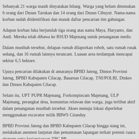
Sebanyak 21 warga masih dinyatakan hilang. Warga yang belum ditemukan
6 orang dari Dusun Tarukan dan 14 orang dari Dusun Cibuyut. Nama-nama
korban sudah diidentifikasi dan masuk daftar pencarian tim gabungan.
Adapun korban luka berjumlah tiga orang atas nama Maya, Haryanto, dan
Andi. Mereka telah dibawa ke RSUD Majenang untuk penanganan medis.
Dalam musibah tersebut, delapan rumah dilaporkan roboh, satu rumah rusak
sedang, dan 16 rumah lainnya terancam. Luasan area terdampak mencapai
sekitar 6,5 hektare.
Upaya pencarian dilakukan di antaranya BPBD Jateng, Dinsos Provinsi
Jateng, BPBD Kabupaten Cilacap, Basarnas Cilacap, TNI/POLRI, Dinkes
dan Dinsos Kabupaten Cilacap.
Selain itu, UPT PUPR Majenang, Forkompincam Majenang, ULP
Majenang, perangkat desa, komunitas relawan dan warga, juga terlibat aktif
dalam penanganan musibah tersebut. Akses menuju lokasi diperlebar
menggunakan excavator milik BBWS Citanduy.
BPBD Provinsi Jateng dan BPBD Kabupaten Cilacap hingga siang ini,
melakukan asesmen lanjutan dan pemantauan lapangan terkait potensi cuaca
ekstrem serta kesiapsiagaan TRC PB.