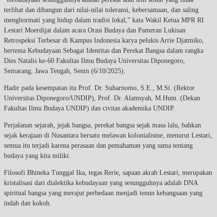
terlihat dan dibangun dari nilai-nilai toleransi, kebersamaan, dan saling
menghormati yang hidup dalam tradisi lokal,” kata Wakil Ketua MPR RI
Lestari Moerdijat dalam acara Orasi Budaya dan Pameran Lukisan
Retrospeksi Terbesar di Kampus Indonesia karya pelukis Arrie Djatmiko,
bertema Kebudayaan Sebagai Identitas dan Perekat Bangsa dalam rangka
Dies Natalis ke-60 Fakultas Ilmu Budaya Universitas Diponegoro,
Semarang, Jawa Tengah, Senin (6/10/2025).
Hadir pada kesempatan itu Prof. Dr. Suharnomo, S.E., M.Si. (Rektor
Universitas Diponegoro/UNDIP), Prof. Dr. Alamsyah, M.Hum. (Dekan
Fakultas Ilmu Budaya UNDIP) dan civitas akademika UNDIP.
Perjalanan sejarah, jejak bangsa, perekat bangsa sejak masa lalu, bahkan
sejak kerajaan di Nusantara bersatu melawan kolonialisme, menurut Lestari,
semua itu terjadi karena perasaan dan pemahaman yang sama tentang
budaya yang kita miliki.
Filosofi Bhineka Tunggal Ika, tegas Rerie, sapaan akrab Lestari, merupakan
kristalisasi dari dialektika kebudayaan yang sesungguhnya adalah DNA
spiritual bangsa yang merajut perbedaan menjadi tenun kebangsaan yang
indah dan kokoh.