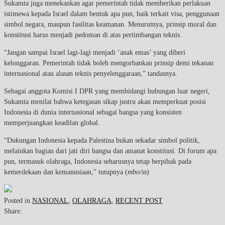
Sukamta juga menekankan agar pemerintah tidak memberikan perlakuan
istimewa kepada Israel dalam bentuk apa pun, baik terkait visa, penggunaan
simbol negara, maupun fasilitas keamanan. Menurutnya, prinsip moral dan
konstitusi harus menjadi pedoman di atas pertimbangan teknis.
“Jangan sampai Israel lagi-lagi menjadi ‘anak emas’ yang diberi
kelonggaran. Pemerintah tidak boleh mengorbankan prinsip demi tekanan
internasional atau alasan teknis penyelenggaraan,” tandasnya.
Sebagai anggota Komisi I DPR yang membidangi hubungan luar negeri,
Sukamta menilai bahwa ketegasan sikap justru akan memperkuat posisi
Indonesia di dunia internasional sebagai bangsa yang konsisten
memperjuangkan keadilan global.
“Dukungan Indonesia kepada Palestina bukan sekadar simbol politik,
melainkan bagian dari jati diri bangsa dan amanat konstitusi. Di forum apa
pun, termasuk olahraga, Indonesia seharusnya tetap berpihak pada
kemerdekaan dan kemanusiaan,” tutupnya (
mbo/ss
)
Posted in
NASIONAL
,
OLAHRAGA
,
RECENT POST
Share: