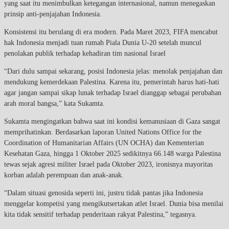
yang saat itu menimbulkan ketegangan internasional, namun menegaskan
prinsip anti-penjajahan Indonesia.
Konsistensi itu berulang di era modern. Pada Maret 2023, FIFA mencabut
hak Indonesia menjadi tuan rumah Piala Dunia U-20 setelah muncul
penolakan publik terhadap kehadiran tim nasional Israel
“Dari dulu sampai sekarang, posisi Indonesia jelas: menolak penjajahan dan
mendukung kemerdekaan Palestina. Karena itu, pemerintah harus hati-hati
agar jangan sampai sikap lunak terhadap Israel dianggap sebagai perubahan
arah moral bangsa,” kata Sukamta.
Sukamta mengingatkan bahwa saat ini kondisi kemanusiaan di Gaza sangat
memprihatinkan. Berdasarkan laporan United Nations Office for the
Coordination of Humanitarian Affairs (UN OCHA) dan Kementerian
Kesehatan Gaza, hingga 1 Oktober 2025 sedikitnya 66.148 warga Palestina
tewas sejak agresi militer Israel pada Oktober 2023, ironisnya mayoritas
korban adalah perempuan dan anak-anak.
“Dalam situasi genosida seperti ini, justru tidak pantas jika Indonesia
menggelar kompetisi yang mengikutsertakan atlet Israel. Dunia bisa menilai
kita tidak sensitif terhadap penderitaan rakyat Palestina,” tegasnya.