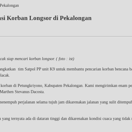
 Pekalongan
si Korban Longsor di Pekalongan
k siap mencari korban longsor. ( foto : ist)
katkan tim Satpol PP unit K9 untuk membantu pencarian korban bencana banj
elacak.
ian korban di Petungkriyono, Kabupaten Pekalongan. Kami mengirimkan enam p
Marthen Stevanus Dacosta.
nempuh perjalanan selama tujuh jam dikarenakan jalanan yang sulit ditempuh l
gan yang ternyata ada di dataran tinggi dan dikarenakan kondisi cuaca yang ti