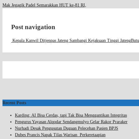
Mak Jegagik Padel Semarakkan HUT ke-81 RI,
Post navigation
Kepala Kanwil Ditjenpas Jateng Sambangi Kejaksaan Tinggi Jateng
Butu
Recent Posts
Karding: AI Bisa Cerdas, tapi Tak Bisa Menggantikan Integritas
Pengurus Yayasan Alqodar Sendangmulyo Gelar Rakor Praraker
Nurhadi Desak Pengusutan Dugaan Pelecehan Pasien BPJS
Dubes Prancis Napak Tilas Warisan Perkeretaapian