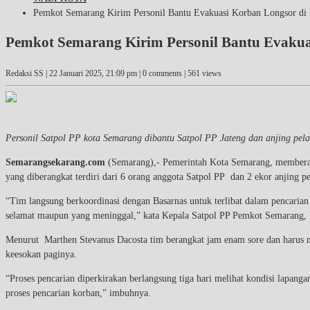
Pemkot Semarang Kirim Personil Bantu Evakuasi Korban Longsor di
Pemkot Semarang Kirim Personil Bantu Evakua
Redaksi SS |
22 Januari 2025, 21:09 pm
| 0 comments | 561 views
Personil Satpol PP kota Semarang dibantu Satpol PP Jateng dan anjing pelaca
Semarangsekarang.com
(Semarang),- Pemerintah Kota Semarang, memberang
yang diberangkat terdiri dari 6 orang anggota Satpol PP dan 2 ekor anjing p
“Tim langsung berkoordinasi dengan Basarnas untuk terlibat dalam pencar
selamat maupun yang meninggal,” kata Kepala Satpol PP Pemkot Semarang, 
Menurut Marthen Stevanus Dacosta tim berangkat jam enam sore dan harus me
keesokan paginya.
“Proses pencarian diperkirakan berlangsung tiga hari melihat kondisi lapan
proses pencarian korban,” imbuhnya.