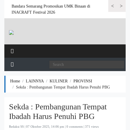
<
>
 6.000
Bandara Semarang Promosikan UMK Binaan di
Bandara Semar
INACRAFT Festival 2026
Home
LAINNYA
KULINER
PROVINSI
Sekda : Pembangunan Tempat Ibadah Harus Penuhi PBG
Sekda : Pembangunan Tempat
Ibadah Harus Penuhi PBG
Redaksi SS |
07 Oktober 2025, 14:06 pm
| 0 comments | 371 views