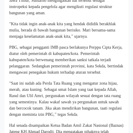
Jawa Timur, Sumarno mengingatkan hal tersebut sebagai
instropeksi kepada pengelola agar mengikuti regulasi struktur
bangunan yang aman.
“Kita tidak ingin anak-anak kita yang hendak dididik berakhlak
mulia, berada di bawah bangunan berisiko. Mari bersama-sama
menjaga keselamatan anak-anak kita,” ujarnya.
PBG, sebagai pengganti IMB pasca berlakunya Perppu Cipta Kerja,
diatur oleh pemerintah di kabupaten/kota. Pemerintah
kabupaten/kota berwenang memberikan sanksi tatkala terjadi
pelanggaran. Sedangkan pemerintah provinsi, kata Sekda, bertindak
mengawasi penegakan hukum terhadap aturan tersebut.
“Saat ini sudah ada Perda Tata Ruang yang mengatur zona hijau,
merah, atau kuning. Sebagai umat Islam yang taat kepada Allah,
Rasul dan Ulil Amri, pergunakan wilayah sesuai dengan tata ruang
yang semestinya. Kalau wakaf sawah ya pergunakan untuk sawah
dan bercocok tanam. Jika akan mendirikan bangunan, taati regulasi
dengan meminta izin PBG,” tegas Sekda.
Hal senada disampaikan Ketua Badan Amil Zakat Nasional (Baznas)
Jateng KH Ahmad Darodji. Dia mengatakan pihaknya telah