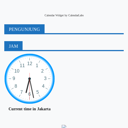
Calendar Widget by
CalendarLabs
PENGUNJUNG
JAM
Current time in Jakarta