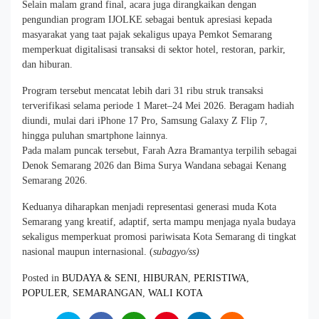
Selain malam grand final, acara juga dirangkaikan dengan
pengundian program IJOLKE sebagai bentuk apresiasi kepada
masyarakat yang taat pajak sekaligus upaya Pemkot Semarang
memperkuat digitalisasi transaksi di sektor hotel, restoran, parkir,
dan hiburan.
Program tersebut mencatat lebih dari 31 ribu struk transaksi
terverifikasi selama periode 1 Maret–24 Mei 2026. Beragam hadiah
diundi, mulai dari iPhone 17 Pro, Samsung Galaxy Z Flip 7,
hingga puluhan smartphone lainnya.
Pada malam puncak tersebut, Farah Azra Bramantya terpilih sebagai
Denok Semarang 2026 dan Bima Surya Wandana sebagai Kenang
Semarang 2026.
Keduanya diharapkan menjadi representasi generasi muda Kota
Semarang yang kreatif, adaptif, serta mampu menjaga nyala budaya
sekaligus memperkuat promosi pariwisata Kota Semarang di tingkat
nasional maupun internasional. (
subagyo/ss)
Posted in
BUDAYA & SENI
,
HIBURAN
,
PERISTIWA
,
POPULER
,
SEMARANGAN
,
WALI KOTA