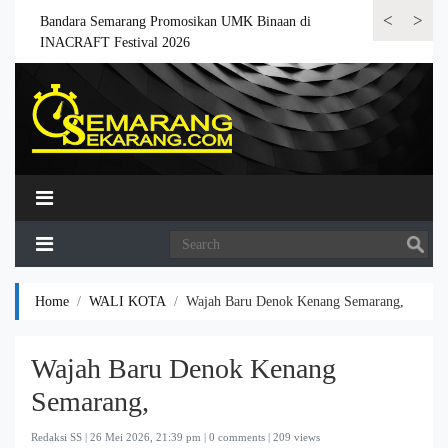
<
>
 6.000
Bandara Semarang Promosikan UMK Binaan di
Bandara Semar
INACRAFT Festival 2026
Home
WALI KOTA
Wajah Baru Denok Kenang Semarang,
Wajah Baru Denok Kenang
Semarang,
Redaksi SS |
26 Mei 2026, 21:39 pm
| 0 comments | 209 views