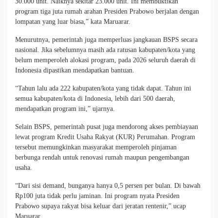
30.000 unit. Naiknya sekitar 23.000 unit. Ini membuktikan
program tiga juta rumah arahan Presiden Prabowo berjalan dengan
lompatan yang luar biasa,” kata Maruarar.
Menurutnya, pemerintah juga memperluas jangkauan BSPS secara
nasional. Jika sebelumnya masih ada ratusan kabupaten/kota yang
belum memperoleh alokasi program, pada 2026 seluruh daerah di
Indonesia dipastikan mendapatkan bantuan.
“Tahun lalu ada 222 kabupaten/kota yang tidak dapat. Tahun ini
semua kabupaten/kota di Indonesia, lebih dari 500 daerah,
mendapatkan program ini,” ujarnya.
Selain BSPS, pemerintah pusat juga mendorong akses pembiayaan
lewat program Kredit Usaha Rakyat (KUR) Perumahan. Program
tersebut memungkinkan masyarakat memperoleh pinjaman
berbunga rendah untuk renovasi rumah maupun pengembangan
usaha.
“Dari sisi demand, bunganya hanya 0,5 persen per bulan. Di bawah
Rp100 juta tidak perlu jaminan. Ini program nyata Presiden
Prabowo supaya rakyat bisa keluar dari jeratan rentenir,” ucap
Maruarar.