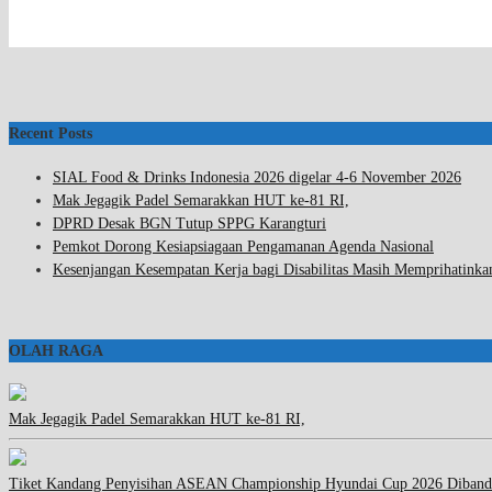
Recent Posts
SIAL Food & Drinks Indonesia 2026 digelar 4-6 November 2026
Mak Jegagik Padel Semarakkan HUT ke-81 RI,
DPRD Desak BGN Tutup SPPG Karangturi
Pemkot Dorong Kesiapsiagaan Pengamanan Agenda Nasional
Kesenjangan Kesempatan Kerja bagi Disabilitas Masih Memprihatinka
OLAH RAGA
Mak Jegagik Padel Semarakkan HUT ke-81 RI,
Tiket Kandang Penyisihan ASEAN Championship Hyundai Cup 2026 Diband