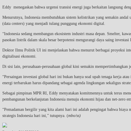
Eddy menegaskan bahwa urgensi transisi energi juga berkaitan langsung dengan
Menurutnya, Indonesia membutuhkan sistem kelistrikan yang semakin andal un
(data centers) yang menjadi tulang punggung ekonomi digital.
“Indonesia sedang membangun ekosistem industri masa depan. Smelter, kawasan
pasokan listrik dalam skala besar berpotensi mengurangi daya saing investasi 
Doktor Ilmu Politik UI ini menjelaskan bahwa menurut berbagai proyeksi intern
digitalisasi ekonomi.
Di sisi lain, perusahaan-perusahaan global kini semakin mempertimbangkan je
“Persaingan investasi global hari ini bukan hanya soal upah tenaga kerja atau
energi terbarukan harus dipandang sebagai agenda lingkungan sekaligus strate
Sebagai pimpinan MPR RI, Eddy menyatakan komitmennya untuk terus mendoron
pembangunan berkelanjutan Indonesia menuju ekonomi hijau dan net-zero em
“Pemadaman bergilir yang kita alami hari ini adalah pengingat bahwa biaya 
strategis Indonesia hari ini,” tutupnya. (
mbo/ss)