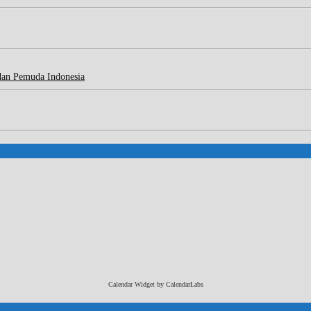
dan Pemuda Indonesia
Calendar Widget by
CalendarLabs