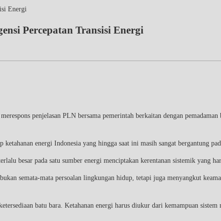
si Energi
nsi Percepatan Transisi Energi
erespons penjelasan PLN bersama pemerintah berkaitan dengan pemadaman be
p ketahanan energi Indonesia yang hingga saat ini masih sangat bergantung pad
lalu besar pada satu sumber energi menciptakan kerentanan sistemik yang haru
bukan semata-mata persoalan lingkungan hidup, tetapi juga menyangkut keamana
 ketersediaan batu bara. Ketahanan energi harus diukur dari kemampuan sistem 