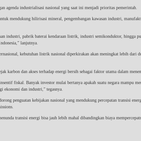
 agenda industrialisasi nasional yang saat ini menjadi prioritas pemerintah.
tuk mendukung hilirisasi mineral, pengembangan kawasan industri, manufaktur
 industri, pabrik baterai kendaraan listrik, industri semikonduktor, hingga p
Indonesia,” lanjutnya.
asional, kebutuhan listrik nasional diperkirakan akan meningkat lebih dari dua
jak karbon dan akses terhadap energi bersih sebagai faktor utama dalam menent
 insentif fiskal. Banyak investor mulai bertanya apakah suatu negara mampu meny
gi ekonomi dan industri,” tegasnya.
g penguatan kebijakan nasional yang mendukung percepatan transisi energi, p
issions.
menunda transisi energi bisa jauh lebih mahal dibandingkan biaya mempercepat