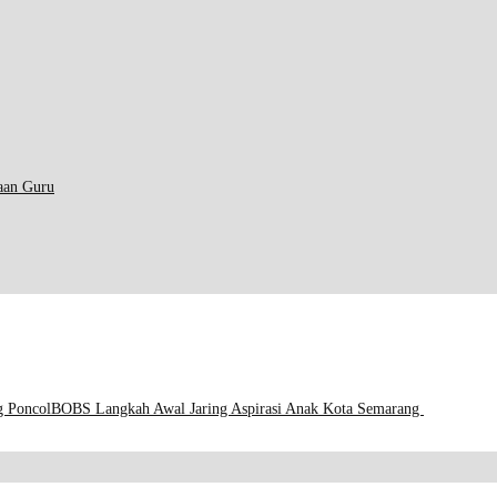
aan Guru
g Poncol
BOBS Langkah Awal Jaring Aspirasi Anak Kota Semarang