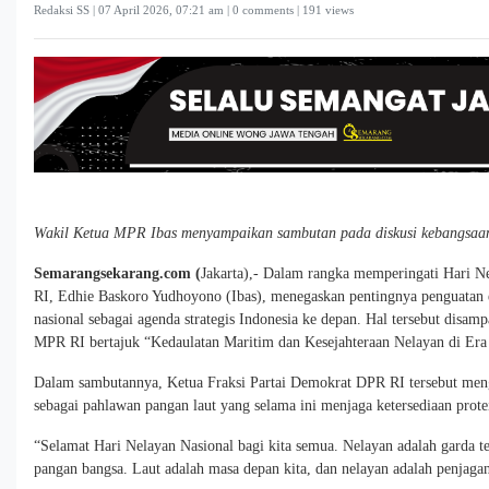
Redaksi SS |
07 April 2026, 07:21 am
| 0 comments | 191 views
Wakil Ketua MPR Ibas menyampaikan sambutan pada diskusi kebangsaan.
Semarangsekarang.com (
Jakarta),- Dalam rangka memperingati Hari 
RI, Edhie Baskoro Yudhoyono (Ibas), menegaskan pentingnya penguatan
nasional sebagai agenda strategis Indonesia ke depan. Hal tersebut disa
MPR RI bertajuk “Kedaulatan Maritim dan Kesejahteraan Nelayan di Er
Dalam sambutannya, Ketua Fraksi Partai Demokrat DPR RI tersebut menga
sebagai pahlawan pangan laut yang selama ini menjaga ketersediaan prote
“Selamat Hari Nelayan Nasional bagi kita semua. Nelayan adalah garda 
pangan bangsa. Laut adalah masa depan kita, dan nelayan adalah penjagan