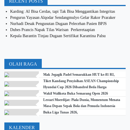
RECENT POSTS
Karding: AI Bisa Cerdas, tapi Tak Bisa Menggantikan Integritas
Pengurus Yayasan Alqodar Sendangmulyo Gelar Rakor Praraker
Nurhadi Desak Pengusutan Dugaan Pelecehan Pasien BPJS
Dubes Prancis Napak Tilas Warisan Perkeretaapian
Kepala Barantin Tinjau Dugaan Sertifikat Karantina Palsu
OLAH RAGA
Mak Jegagik Padel Semarakkan HUT ke-81 RI,
Tiket Kandang Penyisihan ASEAN Championship
Hyundai Cup 2026 Dibandrol Beda Harga
Wakil Walikota Buka Semarang Open 2026
Lestari Moerdijat: Piala Dunia, Momentum Menata
Masa Depan Sepak Bola dan Pemuda Indonesia
Buka Liga Tunas 2026,
KALENDER