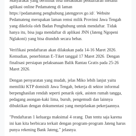
Masyarakat yang berminat bisa melakukan pendaftaran melalui
aplikasi online Pedamateng di laman
https://pedamateng.penghubung.jatengprov.go.id/. Website
Pedamateng merupakan laman remsi milik Provinsi Jawa Tengah
yang dikelola oleh Badan Penghubung untuk mendaftar. Tidak
hanya itu, bisa juga mendaftar di aplikasi JNN (Jateng Ngopeni
Nglakoni) yang bisa diunduh secara bebas.
Verifikasi pendaftaran akan dilakukan pada 14-16 Maret 2026.
Kemudian, penerbintan E-Tiket tanggal 17 Maret 2026. Dengan
finalisasi persiapan pelaksanaan Balik Rantau Gratis pada 25-26
Maret 2026.
Dengan persyaratan yang mudah, jelas Miko lebih lanjut yaitu
memiliki KTP domisili Jawa Tengah, bekerja di sektor informal
berpenghasilan rendah seperti penarik ojek, asisten rumah tangga,
pedagang asongan-kaki lima, buruh, pengemudi dan lainnya
dibuktikan dengan dokumentasi yang menjelaskan pekerjaannya.
“Pendaftaran 1 keluarga maksimal 4 orang. Dan tentu saja karena
ini kan kita berbicara terkait dengan program-program Jateng harus
punya rekening Bank Jateng,” jelasnya.