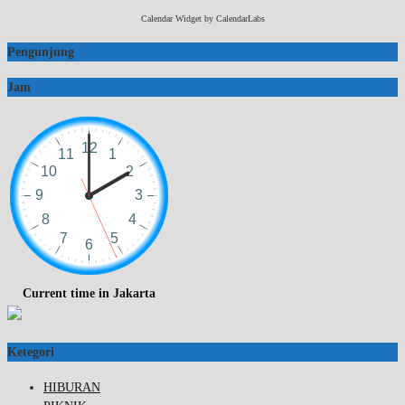
Calendar Widget by
CalendarLabs
Pengunjung
Jam
Current time in Jakarta
Ketegori
HIBURAN