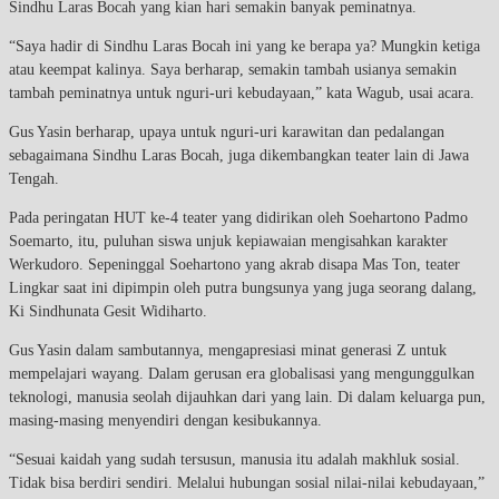
Sindhu Laras Bocah yang kian hari semakin banyak peminatnya.
“Saya hadir di Sindhu Laras Bocah ini yang ke berapa ya? Mungkin ketiga
atau keempat kalinya. Saya berharap, semakin tambah usianya semakin
tambah peminatnya untuk nguri-uri kebudayaan,” kata Wagub, usai acara.
Gus Yasin berharap, upaya untuk nguri-uri karawitan dan pedalangan
sebagaimana Sindhu Laras Bocah, juga dikembangkan teater lain di Jawa
Tengah.
Pada peringatan HUT ke-4 teater yang didirikan oleh Soehartono Padmo
Soemarto, itu, puluhan siswa unjuk kepiawaian mengisahkan karakter
Werkudoro. Sepeninggal Soehartono yang akrab disapa Mas Ton, teater
Lingkar saat ini dipimpin oleh putra bungsunya yang juga seorang dalang,
Ki Sindhunata Gesit Widiharto.
Gus Yasin dalam sambutannya, mengapresiasi minat generasi Z untuk
mempelajari wayang. Dalam gerusan era globalisasi yang mengunggulkan
teknologi, manusia seolah dijauhkan dari yang lain. Di dalam keluarga pun,
masing-masing menyendiri dengan kesibukannya.
“Sesuai kaidah yang sudah tersusun, manusia itu adalah makhluk sosial.
Tidak bisa berdiri sendiri. Melalui hubungan sosial nilai-nilai kebudayaan,”