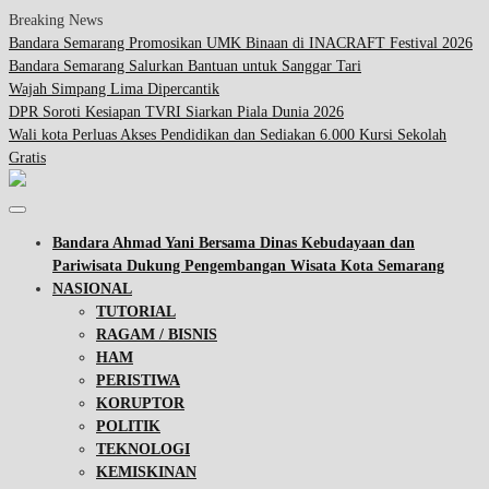
Breaking News
Bandara Semarang Promosikan UMK Binaan di INACRAFT Festival 2026
Bandara Semarang Salurkan Bantuan untuk Sanggar Tari
Wajah Simpang Lima Dipercantik
DPR Soroti Kesiapan TVRI Siarkan Piala Dunia 2026
Wali kota Perluas Akses Pendidikan dan Sediakan 6.000 Kursi Sekolah
Gratis
Bandara Ahmad Yani Bersama Dinas Kebudayaan dan
Pariwisata Dukung Pengembangan Wisata Kota Semarang
NASIONAL
TUTORIAL
RAGAM / BISNIS
HAM
PERISTIWA
KORUPTOR
POLITIK
TEKNOLOGI
KEMISKINAN