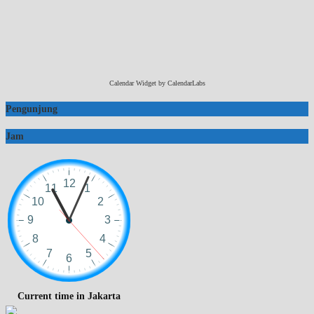
Calendar Widget by
CalendarLabs
Pengunjung
Jam
Current time in Jakarta