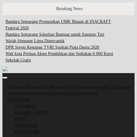
Breaking News
Bandara Semarang Promosikan UMK Binaan di INACRAFT
Festival 2026
Bandara Semarang Salurkan Bantuan untuk Sanggar Tari
Wajah Simpang Lima Dipercantik
DPR Soroti Kesiapan TVRI Siarkan Piala Dunia 2026
Wali kota Perluas Akses Pendidikan dan Sediakan 6.000 Kursi
Sekolah Gratis
Bandara Ahmad Yani Bersama Dinas Kebudayaan dan Pariwisata
Dukung Pengembangan Wisata Kota Semarang
NASIONAL
TUTORIAL
RAGAM / BISNIS
HAM
PERISTIWA
KORUPTOR