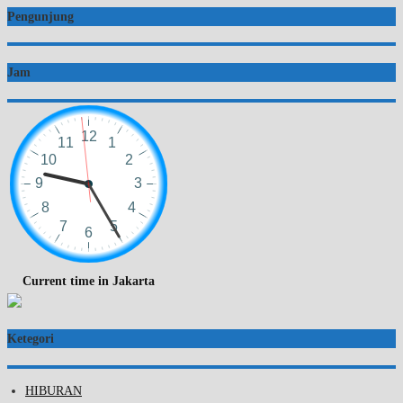
Pengunjung
Jam
Current time in Jakarta
Ketegori
HIBURAN