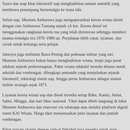
Suara dan asap khas lokomotif uap menghadirkan sensasi autentik yang
membawa penumpang bernostalgia ke masa lalu.
Selain uap, Museum Ambarawa juga mengoperasikan kereta wisata diesel
dengan rute Ambarawa Tuntang sejauh ±6 km. Kereta diesel ini
menggunakan rangkaian kereta tua yang telah direstorasi sehingga memberi
nuansa nostalgia era 1970–1980-an. Perjalanan lebih cepat, nyaman, dan
cocok untuk keluarga serta pelajar.
Jalurnya juga melintasi Rawa Pening dan pedesaan sekitar yang asri.
Museum Ambarawa bukan hanya menghadirkan wisata, tetapi juga pusat
edukasi sejarah perkeretaapian. Paket wisata edukatif tersedia khusus untuk
sekolah dan rombongan, dilengkapi pemandu yang menjelaskan sejarah
lokomotif, teknologi mesin uap, hingga peran Ambarawa sebagai stasiun
militer strategis sejak 1873.
Layanan kereta wisata uap dan diesel tersedia setiap Rabu, Kamis, Jumat,
Sabtu, Minggu, dan hari libur nasional. Tiket dapat dibeli langsung di loket
Museum Ambarawa dan reservasi via whatsapp atau melalui platform digital
resmi KAI Wisata. Harga tiket menyesuaikan jenis layanan dan jumlah
rombongan.
Paket private charter dengan jadwal fleksibel juga tersedia untuk grup