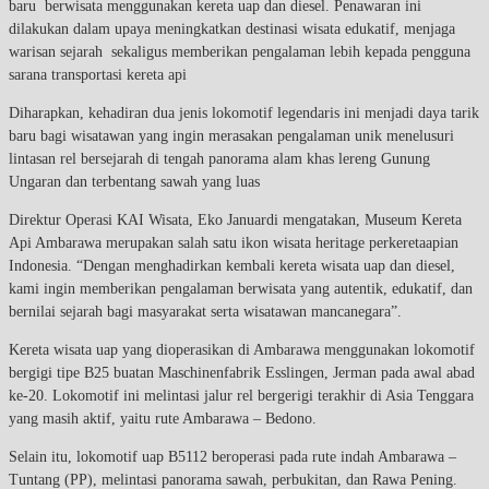
baru berwisata menggunakan kereta uap dan diesel. Penawaran ini
dilakukan dalam upaya meningkatkan destinasi wisata edukatif, menjaga
warisan sejarah sekaligus memberikan pengalaman lebih kepada pengguna
sarana transportasi kereta api
Diharapkan, kehadiran dua jenis lokomotif legendaris ini menjadi daya tarik
baru bagi wisatawan yang ingin merasakan pengalaman unik menelusuri
lintasan rel bersejarah di tengah panorama alam khas lereng Gunung
Ungaran dan terbentang sawah yang luas
Direktur Operasi KAI Wisata, Eko Januardi mengatakan, Museum Kereta
Api Ambarawa merupakan salah satu ikon wisata heritage perkeretaapian
Indonesia. “Dengan menghadirkan kembali kereta wisata uap dan diesel,
kami ingin memberikan pengalaman berwisata yang autentik, edukatif, dan
bernilai sejarah bagi masyarakat serta wisatawan mancanegara”.
Kereta wisata uap yang dioperasikan di Ambarawa menggunakan lokomotif
bergigi tipe B25 buatan Maschinenfabrik Esslingen, Jerman pada awal abad
ke-20. Lokomotif ini melintasi jalur rel bergerigi terakhir di Asia Tenggara
yang masih aktif, yaitu rute Ambarawa – Bedono.
Selain itu, lokomotif uap B5112 beroperasi pada rute indah Ambarawa –
Tuntang (PP), melintasi panorama sawah, perbukitan, dan Rawa Pening.