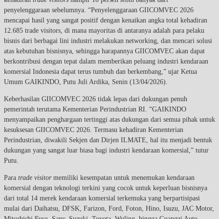
penyelenggaraan sebelumnya. “Penyelenggaraan GIICOMVEC 2026
mencapai hasil yang sangat positif dengan kenaikan angka total kehadiran
12.685 trade visitors, di mana mayoritas di antaranya adalah para pelaku
bisnis dari berbagai lini industri melakukan networking, dan mencari solusi
atas kebutuhan bisnisnya, sehingga harapannya GIICOMVEC akan dapat
berkontribusi dengan tepat dalam memberikan peluang industri kendaraan
komersial Indonesia dapat terus tumbuh dan berkembang,” ujar Ketua
Umum GAIKINDO, Putu Juli Ardika, Senin (13/04/2026).
Keberhasilan GIICOMVEC 2026 tidak lepas dari dukungan penuh
pemerintah terutama Kementerian Perindustrian RI. “GAIKINDO
menyampaikan penghargaan tertinggi atas dukungan dari semua pihak untuk
kesuksesan GIICOMVEC 2026. Termasu kehadiran Kementerian
Perindustrian, diwakili Sekjen dan Dirjen ILMATE, hal itu menjadi bentuk
dukungan yang sangat luar biasa bagi industri kendaraan komersial,” tutur
Putu.
Para
trade visitor
memiliki kesempatan untuk menemukan kendaraan
komersial dengan teknologi terkini yang cocok untuk keperluan bisnisnya
dari total 14 merek kendaraan komersial terkemuka yang berpartisipasi
mulai dari Daihatsu, DFSK, Farizon, Ford, Foton, Hino, Isuzu, JAC Motor,
Mitsubishi Fuso, Sany, Suzuki, Toyota, Wuling, hingga Guangzi Auto.