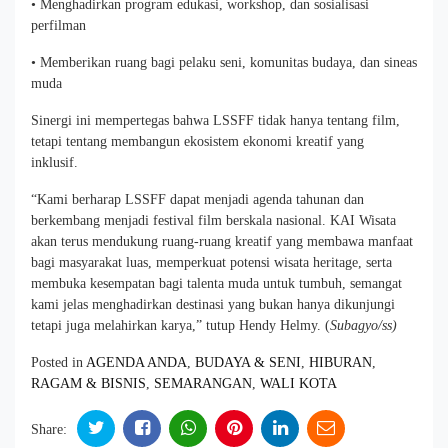
• Menghadirkan program edukasi, workshop, dan sosialisasi
perfilman
• Memberikan ruang bagi pelaku seni, komunitas budaya, dan sineas
muda
Sinergi ini mempertegas bahwa LSSFF tidak hanya tentang film,
tetapi tentang membangun ekosistem ekonomi kreatif yang
inklusif.
“Kami berharap LSSFF dapat menjadi agenda tahunan dan
berkembang menjadi festival film berskala nasional. KAI Wisata
akan terus mendukung ruang-ruang kreatif yang membawa manfaat
bagi masyarakat luas, memperkuat potensi wisata heritage, serta
membuka kesempatan bagi talenta muda untuk tumbuh, semangat
kami jelas menghadirkan destinasi yang bukan hanya dikunjungi
tetapi juga melahirkan karya,” tutup Hendy Helmy. (
Subagyo/ss)
Posted in
AGENDA ANDA
,
BUDAYA & SENI
,
HIBURAN
,
RAGAM & BISNIS
,
SEMARANGAN
,
WALI KOTA
Share: