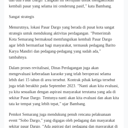
dan dua Pasar Dargo. Langkah ini bertujuan untuk mengaktifkan
kembali pasar yang selama ini cenderung pasif,” kata Bambang.
Sangat strategis
Menurutnya, lokasi Pasar Dargo yang berada di pusat kota sangat
strategis untuk mendukung aktivitas perdagangan. “Pemerintah
Kota Semarang bermaksud memfungsikan kembali Pasar Dargo
agar lebih bermanfaat bagi masyarakat, termasuk pedagang Barito
Karya Mandiri dan pedagang-pedagang yang sudah ada,”
tambahnya.
Dalam proses revitalisasi, Dinas Perdagangan juga akan
mengevaluasi keberadaan karaoke yang telah beroperasi selama
lebih dari 15 tahun di area tersebut. Kontrak pihak ketiga tersebut
juga telah berakhir pada September 2023. “Nanti akan kita evaluasi,
ya kita sesuaikan dengan aspirasi masyarakat terutama yang ada di
sekitar Pasar Dargo. Tentunya nanti akan kita evaluasi dan akan kita
tata ke tempat yang lebih tepat,” ujar Bambang.
Pemkot Semarang juga mendukung penuh rencana pelaksanaan
event “Sobo Dargo,” yang digagas oleh pedagang dan masyarakat
sekitar pasar Dargo. “Ada aspirasi dari pedagang dan masyarakat di