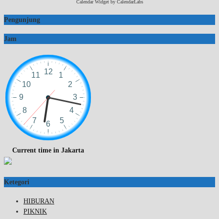
Calendar Widget by
CalendarLabs
Pengunjung
Jam
Current time in Jakarta
Ketegori
HIBURAN
PIKNIK