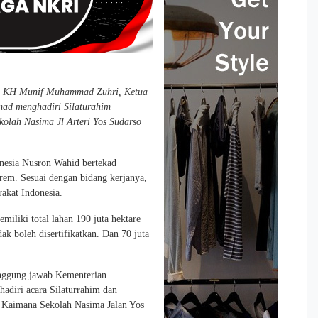
n, KH Munif Muhammad Zuhri, Ketua
d menghadiri Silaturahim
olah Nasima Jl Arteri Yos Sudarso
esia Nusron Wahid bertekad
em. Sesuai dengan bidang kerjanya,
akat Indonesia.
iliki total lahan 190 juta hektare
ak boleh disertifikatkan. Dan 70 juta
anggung jawab Kementerian
hadiri acara Silaturrahim dan
 Kaimana Sekolah Nasima Jalan Yos