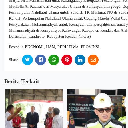
Masjid serta kemaslahatan umat Karangdadap Kabupaten Pekalongan; Pe
Musholla Al-Kautsar dan Masyarakat Umum di Sumurjomblangbogo, Boj
Perkumpulan Nahdlatul Ulama untuk Sekolah TK Muslimat NU di Send
Kendal; Perkumpulan Nahdlatul Ulama untuk Gedung Majelis Wakil Ca
Persyarikatan Muhammadiyah untuk Kemajuan dan Kesejahteraan umat yan
Muhammadiyah di Kumpulrejo, Kaliwungu, Kabupaten Kendal; dan Arif 
Darussalam Candiroto, Kabupaten Kendal. (hid/ss)
Posted in
EKONOMI
,
HAM
,
PERISTIWA
,
PROVINSI
Share:
Berita Terkait