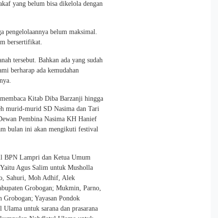
akaf yang belum bisa dikelola dengan
gga pengelolaannya belum maksimal.
m bersertifikat.
anah tersebut. Bahkan ada yang sudah
“Kami berharap ada kemudahan
anya.
 membaca Kitab Diba Barzanji hingga
eh murid-murid SD Nasima dan Tari
 Dewan Pembina Nasima KH Hanief
m bulan ini akan mengikuti festival
wil BPN Lampri dan Ketua Umum
Yaitu Agus Salim untuk Musholla
o, Sahuri, Moh Adhif, Alek
bupaten Grobogan; Mukmin, Parno,
en Grobogan; Yayasan Pondok
 Ulama untuk sarana dan prasarana