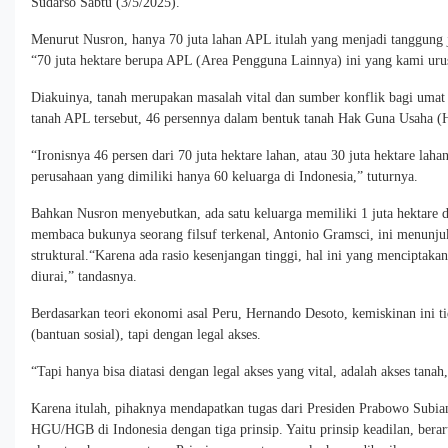
Sudarso Sabtu (3/5/2025).
Menurut Nusron, hanya 70 juta lahan APL itulah yang menjadi tanggun
“70 juta hektare berupa APL (Area Pengguna Lainnya) ini yang kami urus
Diakuinya, tanah merupakan masalah vital dan sumber konflik bagi umat m
tanah APL tersebut, 46 persennya dalam bentuk tanah Hak Guna Usah
“Ironisnya 46 persen dari 70 juta hektare lahan, atau 30 juta hektare laha
perusahaan yang dimiliki hanya 60 keluarga di Indonesia,” tuturnya.
Bahkan Nusron menyebutkan, ada satu keluarga memiliki 1 juta hektar
membaca bukunya seorang filsuf terkenal, Antonio Gramsci, ini menunju
struktural.“Karena ada rasio kesenjangan tinggi, hal ini yang menciptaka
diurai,” tandasnya.
Berdasarkan teori ekonomi asal Peru, Hernando Desoto, kemiskinan ini ti
(bantuan sosial), tapi dengan legal akses.
“Tapi hanya bisa diatasi dengan legal akses yang vital, adalah akses tanah
Karena itulah, pihaknya mendapatkan tugas dari Presiden Prabowo Subia
HGU/HGB di Indonesia dengan tiga prinsip. Yaitu prinsip keadilan, bera