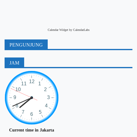
Calendar Widget by
CalendarLabs
PENGUNJUNG
JAM
Current time in Jakarta