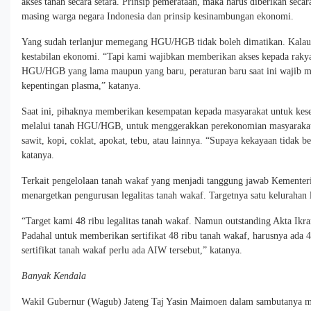
akses tanah secara setara. Prinsip pemerataan, maka harus diberikan sec
masing warga negara Indonesia dan prinsip kesinambungan ekonomi.
Yang sudah terlanjur memegang HGU/HGB tidak boleh dimatikan. Kalau
kestabilan ekonomi. “Tapi kami wajibkan memberikan akses kepada raky
HGU/HGB yang lama maupun yang baru, peraturan baru saat ini wajib m
kepentingan plasma,” katanya.
Saat ini, pihaknya memberikan kesempatan kepada masyarakat untuk kes
melalui tanah HGU/HGB, untuk menggerakkan perekonomian masyarakat
sawit, kopi, coklat, apokat, tebu, atau lainnya. “Supaya kekayaan tidak be
katanya.
Terkait pengelolaan tanah wakaf yang menjadi tanggung jawab Kemente
menargetkan pengurusan legalitas tanah wakaf. Targetnya satu kelurahan
“Target kami 48 ribu legalitas tanah wakaf. Namun outstanding Akta Ikr
Padahal untuk memberikan sertifikat 48 ribu tanah wakaf, harusnya ada
sertifikat tanah wakaf perlu ada AIW tersebut,” katanya.
Banyak Kendala
Wakil Gubernur (Wagub) Jateng Taj Yasin Maimoen dalam sambutanya m