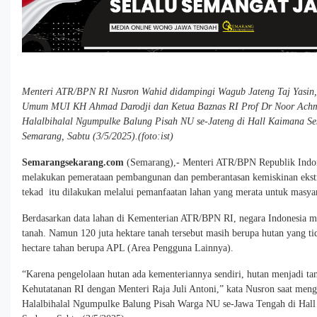
Menteri ATR/BPN RI Nusron Wahid didampingi Wagub Jateng Taj Yasi
Umum MUI KH Ahmad Darodji dan Ketua Baznas RI Prof Dr Noor Achma
Halalbihalal Ngumpulke Balung Pisah NU se-Jateng di Hall Kaimana Sek
Semarang, Sabtu (3/5/2025).(foto:ist)
Semarangsekarang.com
(Semarang),- Menteri ATR/BPN Republik Indon
melakukan pemerataan pembangunan dan pemberantasan kemiskinan ekstr
tekad itu dilakukan melalui pemanfaatan lahan yang merata untuk masyar
Berdasarkan data lahan di Kementerian ATR/BPN RI, negara Indonesia mem
tanah. Namun 120 juta hektare tanah tersebut masih berupa hutan yang tid
hectare tahan berupa APL (Area Pengguna Lainnya).
“Karena pengelolaan hutan ada kementeriannya sendiri, hutan menjadi t
Kehutatanan RI dengan Menteri Raja Juli Antoni,” kata Nusron saat meng
Halalbihalal Ngumpulke Balung Pisah Warga NU se-Jawa Tengah di Hall