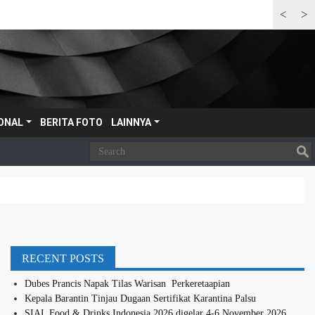
<
>
Bandara Se
ONAL
BERITA FOTO
LAINNYA
RECENT POSTS
Dubes Prancis Napak Tilas Warisan Perkeretaapian
Kepala Barantin Tinjau Dugaan Sertifikat Karantina Palsu
SIAL Food & Drinks Indonesia 2026 digelar 4-6 November 2026