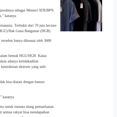
g jawabnya sebagai Menteri ATR/BPN.
,” katanya.
anusia. Terbukti dari 70 juta hectare
a (HGU)/Hak Guna Bangunan (HGB).
n tersebut hanya dikuasai oleh 3600
e dalam bentuk HGU/HGB. Kalau
kkan adanya ketidakadilan
n kemiskinan ekstrem yang sulit
dak bisa diatasi dengan bansos
,” katanya.
nto untuk menata ulang pemanfaatan
rti semua rakyat bisa mendapatkan