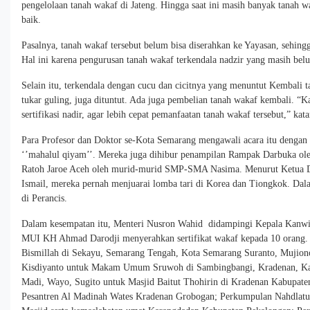
pengelolaan tanah wakaf di Jateng. Hingga saat ini masih banyak tanah w
baik.
Pasalnya, tanah wakaf tersebut belum bisa diserahkan ke Yayasan, sehin
Hal ini karena pengurusan tanah wakaf terkendala nadzir yang masih belu
Selain itu, terkendala dengan cucu dan cicitnya yang menuntut Kembali t
tukar guling, juga dituntut. Ada juga pembelian tanah wakaf kembali. 
sertifikasi nadir, agar lebih cepat pemanfaatan tanah wakaf tersebut,” kat
Para Profesor dan Doktor se-Kota Semarang mengawali acara itu dengan
‘’mahalul qiyam’’. Mereka juga dihibur penampilan Rampak Darbuka ol
Ratoh Jaroe Aceh oleh murid-murid SMP-SMA Nasima. Menurut Ketua
Ismail, mereka pernah menjuarai lomba tari di Korea dan Tiongkok. Dala
di Perancis.
Dalam kesempatan itu, Menteri Nusron Wahid didampingi Kepala Kan
MUI KH Ahmad Darodji menyerahkan sertifikat wakaf kepada 10 orang. 
Bismillah di Sekayu, Semarang Tengah, Kota Semarang Suranto, Mujion
Kisdiyanto untuk Makam Umum Sruwoh di Sambingbangi, Kradenan, Ka
Madi, Wayo, Sugito untuk Masjid Baitut Thohirin di Kradenan Kabupat
Pesantren Al Madinah Wates Kradenan Grobogan; Perkumpulan Nahdlatul