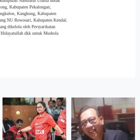
rkumpulan Nahdlatul Ulama untuk
ong, Kabupaten Pekalongan;
angkulon, Kangkung, Kabupaten
bang NU Rowosari, Kabupaten Kendal;
g dikelola oleh Persyarikatan
Hidayatullah dkk untuk Mushola