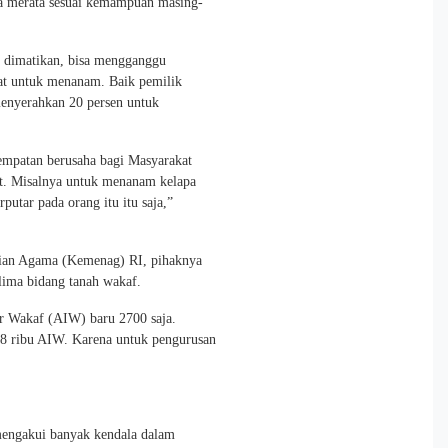
ara merata sesuai kemampuan masing-
 dimatikan, bisa mengganggu
at untuk menanam. Baik pemilik
enyerahkan 20 persen untuk
empatan berusaha bagi Masyarakat
. Misalnya untuk menanam kelapa
rputar pada orang itu itu saja,”
rian Agama (Kemenag) RI, pihaknya
 lima bidang tanah wakaf.
ar Wakaf (AIW) baru 2700 saja.
 48 ribu AIW. Karena untuk pengurusan
engakui banyak kendala dalam