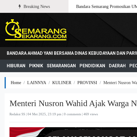
Breaking News
Bandara Semarang Promosikan U
BANDARA AHMAD YANI BERSAMA DINAS KEBUDAYAAN DAN PAR
HIBURAN
PIKNIK
SEMARANGAN
PENDIDIKAN
DAERAH
PE
Home
LAINNYA
KULINER
PROVINSI
Menteri Nusron W
Menteri Nusron Wahid Ajak Warga
Redaksi SS |
04 Mei 2025, 23:19 pm
| 0 comments | 469 views