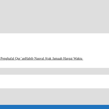
 Penghafal Qur’an
Habib Nauval Ajak Jamaah Hargai Waktu