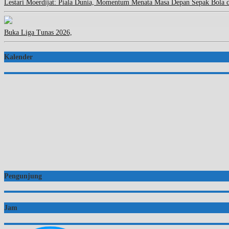
Lestari Moerdijat: Piala Dunia, Momentum Menata Masa Depan Sepak Bola 
Buka Liga Tunas 2026,
Kalender
Pengunjung
Jam