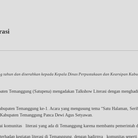
rasi
tahun dan diserahkan kepada Kepala Dinas Perpustakaan dan Kearsipan Kabupa
aten Temanggung (Satupena) mengadakan Talkshow Literasi dengan menghadirk
 Kabupaten Temanggung ke-1. Acara yang mengusung tema “Satu Halaman, Serib
i Kabupaten Temanggung Panca Dewi Agus Setyawan.
i komunitas literasi yang ada di Temanggung karena membantu pemerintah dal
erhadap kegiatan literasi di Temanggung, dengan hadirnya komunitas seperti S