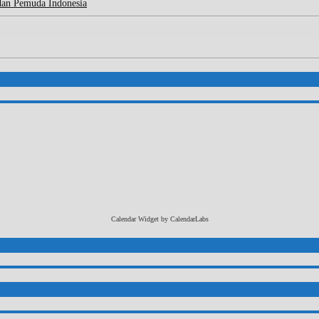
dan Pemuda Indonesia
Calendar Widget by
CalendarLabs