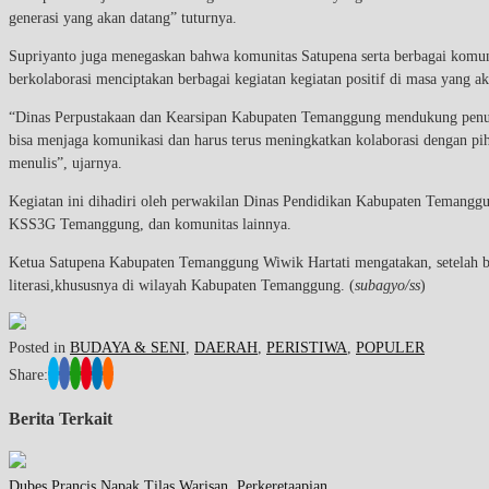
generasi yang akan datang” tuturnya.
Supriyanto juga menegaskan bahwa komunitas Satupena serta berbagai komun
berkolaborasi menciptakan berbagai kegiatan kegiatan positif di masa yang a
“Dinas Perpustakaan dan Kearsipan Kabupaten Temanggung mendukung penuh te
bisa menjaga komunikasi dan harus terus meningkatkan kolaborasi dengan pi
menulis”, ujarnya.
Kegiatan ini dihadiri oleh perwakilan Dinas Pendidikan Kabupaten Temang
KSS3G Temanggung, dan komunitas lainnya.
Ketua Satupena Kabupaten Temanggung Wiwik Hartati mengatakan, setelah 
literasi,khususnya di wilayah Kabupaten Temanggung. (
subagyo/ss
)
Posted in
BUDAYA & SENI
,
DAERAH
,
PERISTIWA
,
POPULER
Share:
Berita Terkait
Dubes Prancis Napak Tilas Warisan Perkeretaapian