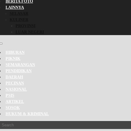
BERITA FOTO
LAINNYA
SELASAR
KULINER
PROVINSI
LUAR NEGERI
HIBURAN
PIKNIK
SEMARANGAN
PENDIDIKAN
DAERAH
PECINAN
NASIONAL
PSIS
ARTIKEL
SOSOK
HUKUM & KRIMINAL