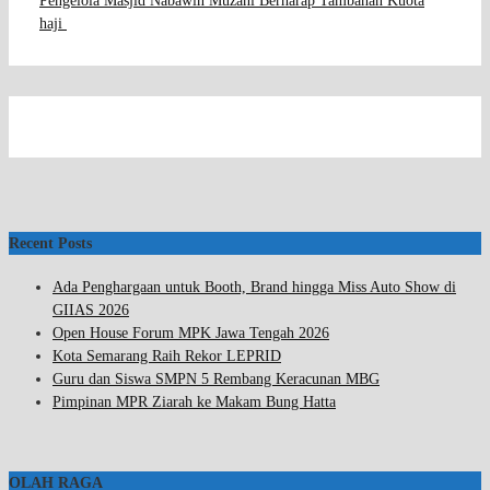
Pengelola Masjid Nabawin Muzani Berharap Tambahan Kuota
haji
Recent Posts
Ada Penghargaan untuk Booth, Brand hingga Miss Auto Show di
GIIAS 2026
Open House Forum MPK Jawa Tengah 2026
Kota Semarang Raih Rekor LEPRID
Guru dan Siswa SMPN 5 Rembang Keracunan MBG
Pimpinan MPR Ziarah ke Makam Bung Hatta
OLAH RAGA