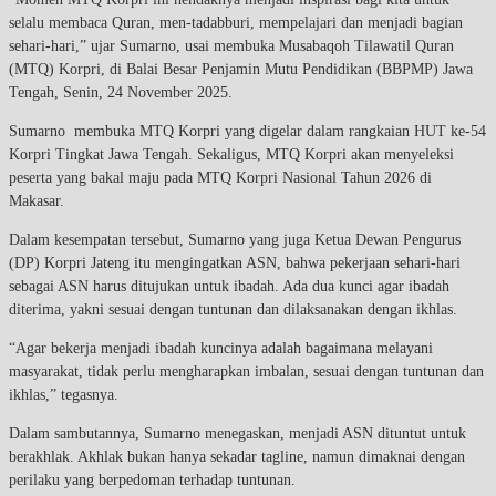
selalu membaca Quran, men-tadabburi, mempelajari dan menjadi bagian
sehari-hari,” ujar Sumarno, usai membuka Musabaqoh Tilawatil Quran
(MTQ) Korpri, di Balai Besar Penjamin Mutu Pendidikan (BBPMP) Jawa
Tengah, Senin, 24 November 2025.
Sumarno membuka MTQ Korpri yang digelar dalam rangkaian HUT ke-54
Korpri Tingkat Jawa Tengah. Sekaligus, MTQ Korpri akan menyeleksi
peserta yang bakal maju pada MTQ Korpri Nasional Tahun 2026 di
Makasar.
Dalam kesempatan tersebut, Sumarno yang juga Ketua Dewan Pengurus
(DP) Korpri Jateng itu mengingatkan ASN, bahwa pekerjaan sehari-hari
sebagai ASN harus ditujukan untuk ibadah. Ada dua kunci agar ibadah
diterima, yakni sesuai dengan tuntunan dan dilaksanakan dengan ikhlas.
“Agar bekerja menjadi ibadah kuncinya adalah bagaimana melayani
masyarakat, tidak perlu mengharapkan imbalan, sesuai dengan tuntunan dan
ikhlas,” tegasnya.
Dalam sambutannya, Sumarno menegaskan, menjadi ASN dituntut untuk
berakhlak. Akhlak bukan hanya sekadar tagline, namun dimaknai dengan
perilaku yang berpedoman terhadap tuntunan.