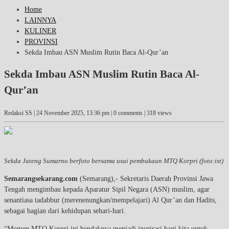
Home
LAINNYA
KULINER
PROVINSI
Sekda Imbau ASN Muslim Rutin Baca Al-Qur’an
Sekda Imbau ASN Muslim Rutin Baca Al-
Qur’an
Redaksi SS |
24 November 2025, 13:36 pm
| 0 comments | 318 views
Sekda Jateng Sumarno berfoto bersama usai pembukaan MTQ Korpri (foto:ist)
Semarangsekarang.com
(Semarang),- Sekretaris Daerah Provinsi Jawa
Tengah mengimbau kepada Aparatur Sipil Negara (ASN) muslim, agar
senantiasa tadabbur (merenenungkan/mempelajari) Al Qur’an dan Hadits,
sebagai bagian dari kehidupan sehari-hari.
“Momen MTQ Korpri ini hendaknya menjadi inspirasi bagi kita untuk