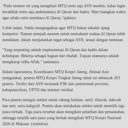
“Pada momen ini yang mengikuti MTQ tentu saja ASN muslim, kalau ingin
berakhlak tentu saja pedomannya Al Quran dan hadits. Mari luangkan waktu
agar selalu rutin membaca Al Quran,”ajaknya.
Lebih lanjut, Sekda mengingatkan agar MTQ bukan sekadar ajang
kompetisi. Namun menjadi momen untuk memahami makna Al Quran lebih
mendalam, dalam menjalankan tugas sebagai ASN, sesuai dengan tuntunan.
“Yang terpenting adalah implementasi Al Quran dan hadits dalam
kehidupan. Bekerja sebagai bagian dari ibadah. Tujuan utamanya adalah
mengharap ridha Allah,” tandasnya.
Dalam laporannya, Koordinator MTQ Korpri Jateng, Ahmad Aziz
mengatakan, peserta MTQ Korpri Tingkat Jateng tahun ini sebanyak 263
peserta. Terdiri dari ASN termasuk P3K dari pemerintah provinsi,
kabupaten/kota, UPTD dan instansi vertikal.
Para peserta mengisi seleksi untuk cabang hafalan, tartil, tilawah, dakwah
dan seni, serta kaligrafi. Panitia akan melakukan seleksi untuk memilih tiga
juara terbaik. Tiga juara tersebut akan mengikuti pelatihan dan pemantaban,
sehingga terpilih satu juara yang berhak mengikuti MTQ Korpri Nasional
2026 di Makasar. (
wahid/ss
)