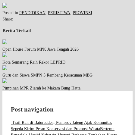
Posted in
PENDIDIKAN
,
PERISTIWA
,
PROVINSI
Share:
Berita Terkait
Open House Forum MPK Jawa Tengah 2026
Kota Semarang Raih Rekor LEPRID
Guru dan Siswa SMPN 5 Rembang Keracunan MBG
Pimpinan MPR Ziarah ke Makam Bung Hatta
Post navigation
Trail Run di Baturadden, Pemprov Jateng Ajak Komunitas
Sepeda Kirim Pesan Konservasi dan Promosi Wisata
Bertemu