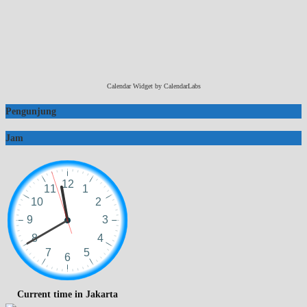
Calendar Widget by
CalendarLabs
Pengunjung
Jam
Current time in Jakarta