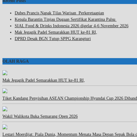
Recent Posts
Dubes Prancis Napak Tilas Warisan Perkeretaapian
Kepala Barantin Tinjau Dugaan Sertifikat Karantina Palsu
SIAL Food & Drinks Indonesia 2026 digelar 4-6 November 2026
Mak Jegagik Padel Semarakkan HUT ke-81 RI,
DPRD Desak BGN Tutup SPPG Karangturi
OLAH RAGA
Mak Jegagik Padel Semarakkan HUT ke-81 RI,
Tiket Kandang Penyisihan ASEAN Championship Hyundai Cup 2026 Diband
Wakil Walikota Buka Semarang Open 2026
Lestari Moerdijat: Piala Dunia, Momentum Menata Masa Depan Sepak Bola 