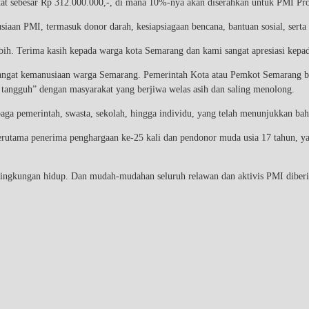
at sebesar Rp 312.000.000,-, di mana 10%-nya akan diserahkan untuk PMI Pr
an PMI, termasuk donor darah, kesiapsiagaan bencana, bantuan sosial, serta 
ebih. Terima kasih kepada warga kota Semarang dan kami sangat apresiasi kepa
mangat kemanusiaan warga Semarang. Pemerintah Kota atau Pemkot Semarang 
tangguh” dengan masyarakat yang berjiwa welas asih dan saling menolong.
embaga pemerintah, swasta, sekolah, hingga individu, yang telah menunjukkan 
erutama penerima penghargaan ke-25 kali dan pendonor muda usia 17 tahun, yan
ingkungan hidup. Dan mudah-mudahan seluruh relawan dan aktivis PMI diberik