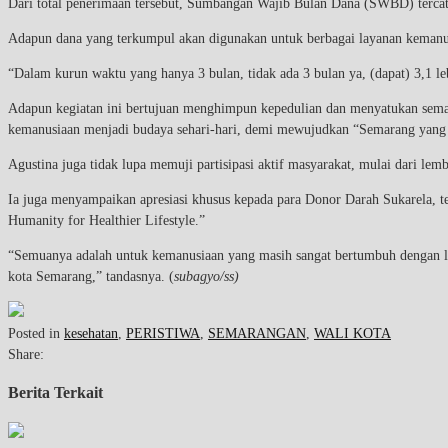
Dari total penerimaan tersebut, Sumbangan Wajib Bulan Dana (SWBD) tercat
Adapun dana yang terkumpul akan digunakan untuk berbagai layanan kemanusia
“Dalam kurun waktu yang hanya 3 bulan, tidak ada 3 bulan ya, (dapat) 3,1 l
Adapun kegiatan ini bertujuan menghimpun kepedulian dan menyatukan se
kemanusiaan menjadi budaya sehari-hari, demi mewujudkan “Semarang yang 
Agustina juga tidak lupa memuji partisipasi aktif masyarakat, mulai dari l
Ia juga menyampaikan apresiasi khusus kepada para Donor Darah Sukarela, t
Humanity for Healthier Lifestyle.”
“Semuanya adalah untuk kemanusiaan yang masih sangat bertumbuh dengan l
kota Semarang,” tandasnya. (
subagyo/ss)
Posted in
kesehatan
,
PERISTIWA
,
SEMARANGAN
,
WALI KOTA
Share:
Berita Terkait