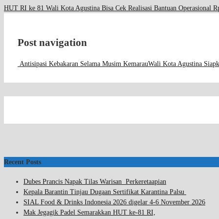
HUT RI ke 81 Wali Kota Agustina Bisa Cek Realisasi Bantuan Operasional R
Post navigation
Antisipasi Kebakaran Selama Musim Kemarau
Wali Kota Agustina Sia
Recent Posts
Dubes Prancis Napak Tilas Warisan Perkeretaapian
Kepala Barantin Tinjau Dugaan Sertifikat Karantina Palsu
SIAL Food & Drinks Indonesia 2026 digelar 4-6 November 2026
Mak Jegagik Padel Semarakkan HUT ke-81 RI,