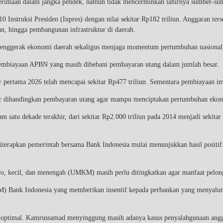
erimaan dalam jangka pendek, namun tidak mencerminkan lahirnya sumber-su
Instruksi Presiden (Inpres) dengan nilai sekitar Rp182 triliun. Anggaran ter
n, hingga pembangunan infrastruktur di daerah.
 penggerak ekonomi daerah sekaligus menjaga momentum pertumbuhan nasional
pembiayaan APBN yang masih dibebani pembayaran utang dalam jumlah besar.
ertama 2026 telah mencapai sekitar Rp477 triliun. Sementara pembiayaan inve
esar dibandingkan pembayaran utang agar mampu menciptakan pertumbuhan ekon
 satu dekade terakhir, dari sekitar Rp2.000 triliun pada 2014 menjadi sekitar
iterapkan pemerintah bersama Bank Indonesia mulai menunjukkan hasil posit
, kecil, dan menengah (UMKM) masih perlu ditingkatkan agar manfaat pelongga
 Bank Indonesia yang memberikan insentif kepada perbankan yang menyalurkan 
elum optimal. Kamrussamad menyinggung masih adanya kasus penyalahgunaan an