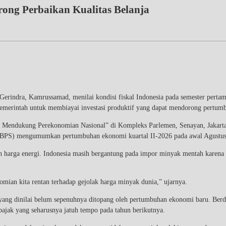
ng Perbaikan Kualitas Belanja
Gerindra, Kamrussamad, menilai kondisi fiskal Indonesia pada semester perta
pemerintah untuk membiayai investasi produktif yang dapat mendorong pertu
 Mendukung Perekonomian Nasional” di Kompleks Parlemen, Senayan, Jakarta,
k (BPS) mengumumkan pertumbuhan ekonomi kuartal II-2026 pada awal Agustu
an harga energi. Indonesia masih bergantung pada impor minyak mentah karena k
mian kita rentan terhadap gejolak harga minyak dunia,” ujarnya.
a yang dinilai belum sepenuhnya ditopang oleh pertumbuhan ekonomi baru. Be
ajak yang seharusnya jatuh tempo pada tahun berikutnya.