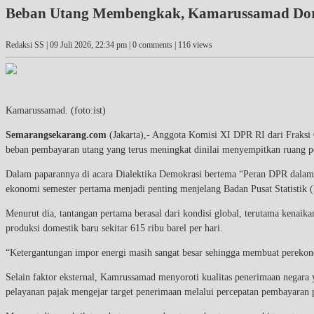
Beban Utang Membengkak, Kamarussamad Doro
Redaksi SS |
09 Juli 2026, 22:34 pm
| 0 comments | 116 views
Kamarussamad. (foto:ist)
Semarangsekarang.com
(Jakarta),- Anggota Komisi XI DPR RI dari Fraksi 
beban pembayaran utang yang terus meningkat dinilai menyempitkan ruang 
Dalam paparannya di acara Dialektika Demokrasi bertema “Peran DPR dalam
ekonomi semester pertama menjadi penting menjelang Badan Pusat Statisti
Menurut dia, tantangan pertama berasal dari kondisi global, terutama kenaik
produksi domestik baru sekitar 615 ribu barel per hari.
“Ketergantungan impor energi masih sangat besar sehingga membuat perekono
Selain faktor eksternal, Kamrussamad menyoroti kualitas penerimaan negar
pelayanan pajak mengejar target penerimaan melalui percepatan pembayaran p