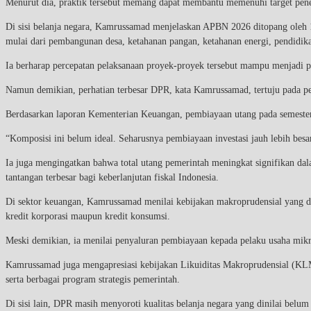
Menurut dia, praktik tersebut memang dapat membantu memenuhi target pen
Di sisi belanja negara, Kamrussamad menjelaskan APBN 2026 ditopang oleh 10 
mulai dari pembangunan desa, ketahanan pangan, ketahanan energi, pendidika
Ia berharap percepatan pelaksanaan proyek-proyek tersebut mampu menjadi
Namun demikian, perhatian terbesar DPR, kata Kamrussamad, tertuju pada 
Berdasarkan laporan Kementerian Keuangan, pembiayaan utang pada semester p
“Komposisi ini belum ideal. Seharusnya pembiayaan investasi jauh lebih b
Ia juga mengingatkan bahwa total utang pemerintah meningkat signifikan dalam
tantangan terbesar bagi keberlanjutan fiskal Indonesia.
Di sektor keuangan, Kamrussamad menilai kebijakan makroprudensial yang d
kredit korporasi maupun kredit konsumsi.
Meski demikian, ia menilai penyaluran pembiayaan kepada pelaku usaha mikro
Kamrussamad juga mengapresiasi kebijakan Likuiditas Makroprudensial (KLM)
serta berbagai program strategis pemerintah.
Di sisi lain, DPR masih menyoroti kualitas belanja negara yang dinilai b