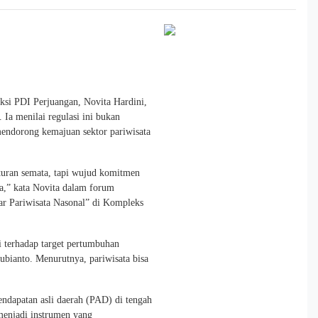
si PDI Perjuangan, Novita Hardini,
Ia menilai regulasi ini bukan
mendorong kemajuan sektor pariwisata
aturan semata, tapi wujud komitmen
a,” kata Novita dalam forum
r Pariwisata Nasonal” di Kompleks
 terhadap target pertumbuhan
ubianto. Menurutnya, pariwisata bisa
ndapatan asli daerah (PAD) di tengah
menjadi instrumen yang