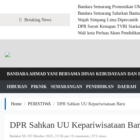
Bandara Semarang Promosikan U
Bandara Semarang Salurkan Bantua
Breaking News
Wajah Simpang Lima Dipercantik
DPR Soroti Kesiapan TVRI Siarka
Wali kota Perluas Akses Pendidika
BANDARA AHMAD YANI BERSAMA DINAS KEBUDAYAAN DAN
HIBURAN
PIKNIK
SEMARANGAN
PENDIDIKAN
DAERAH
Home
PERISTIWA
DPR Sahkan UU Kepariwisataan Baru
DPR Sahkan UU Kepariwisataan Ba
Redaksi SS |
03 Oktober 2025, 13:56 pm
| 0 comments | 373 views