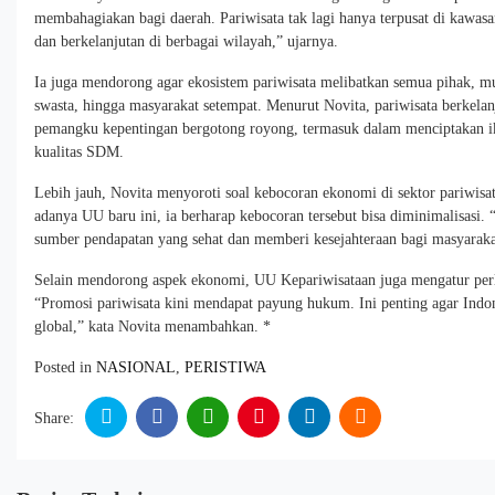
membahagiakan bagi daerah. Pariwisata tak lagi hanya terpusat di kawasa
dan berkelanjutan di berbagai wilayah,” ujarnya.
Ia juga mendorong agar ekosistem pariwisata melibatkan semua pihak, mul
swasta, hingga masyarakat setempat. Menurut Novita, pariwisata berkelanj
pemangku kepentingan bergotong royong, termasuk dalam menciptakan ik
kualitas SDM.
Lebih jauh, Novita menyoroti soal kebocoran ekonomi di sektor pariwisat
adanya UU baru ini, ia berharap kebocoran tersebut bisa diminimalisasi.
sumber pendapatan yang sehat dan memberi kesejahteraan bagi masyarakat
Selain mendorong aspek ekonomi, UU Kepariwisataan juga mengatur perl
“Promosi pariwisata kini mendapat payung hukum. Ini penting agar Indone
global,” kata Novita menambahkan. *
Posted in
NASIONAL
,
PERISTIWA
Share: