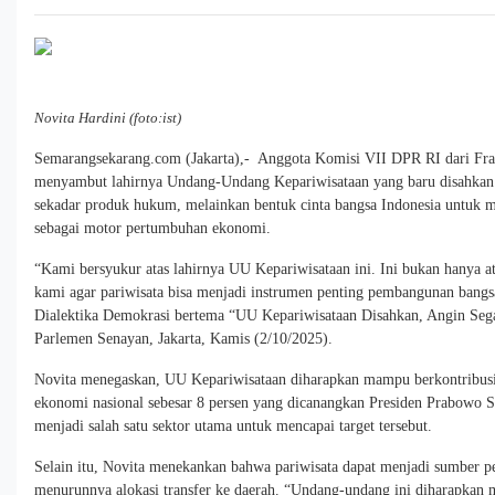
Novita Hardini (foto:ist)
Semarangsekarang.com (Jakarta),- Anggota Komisi VII DPR RI dari Frak
menyambut lahirnya Undang-Undang Kepariwisataan yang baru disahkan. 
sekadar produk hukum, melainkan bentuk cinta bangsa Indonesia untuk 
sebagai motor pertumbuhan ekonomi.
“Kami bersyukur atas lahirnya UU Kepariwisataan ini. Ini bukan hanya 
kami agar pariwisata bisa menjadi instrumen penting pembangunan bangs
Dialektika Demokrasi bertema “UU Kepariwisataan Disahkan, Angin Sega
Parlemen Senayan, Jakarta, Kamis (2/10/2025).
Novita menegaskan, UU Kepariwisataan diharapkan mampu berkontribusi
ekonomi nasional sebesar 8 persen yang dicanangkan Presiden Prabowo S
menjadi salah satu sektor utama untuk mencapai target tersebut.
Selain itu, Novita menekankan bahwa pariwisata dapat menjadi sumber pe
menurunnya alokasi transfer ke daerah. “Undang-undang ini diharapkan 