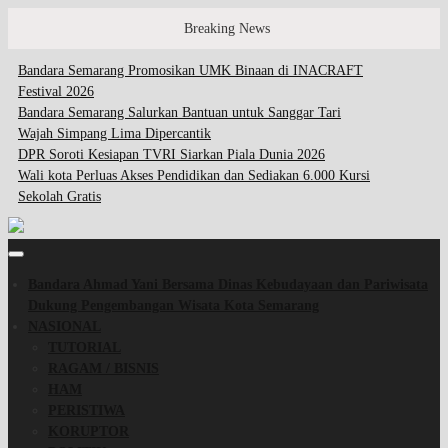
Breaking News
Bandara Semarang Promosikan UMK Binaan di INACRAFT
Festival 2026
Bandara Semarang Salurkan Bantuan untuk Sanggar Tari
Wajah Simpang Lima Dipercantik
DPR Soroti Kesiapan TVRI Siarkan Piala Dunia 2026
Wali kota Perluas Akses Pendidikan dan Sediakan 6.000 Kursi
Sekolah Gratis
Bandara Ahmad Yani Bersama Dinas Kebudayaan dan Pariwisata
Dukung Pengembangan Wisata Kota Semarang
NASIONAL
TUTORIAL
RAGAM / BISNIS
HAM
PERISTIWA
KORUPTOR