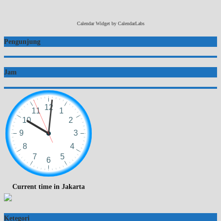
Calendar Widget by
CalendarLabs
Pengunjung
Jam
Current time in Jakarta
Ketegori