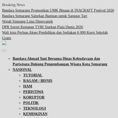
Breaking News
Bandara Semarang Promosikan UMK Binaan di INACRAFT Festival 2026
Bandara Semarang Salurkan Bantuan untuk Sanggar Tari
Wajah Simpang Lima Dipercantik
DPR Soroti Kesiapan TVRI Siarkan Piala Dunia 2026
Wali kota Perluas Akses Pendidikan dan Sediakan 6.000 Kursi Sekolah
Gratis
Bandara Ahmad Yani Bersama Dinas Kebudayaan dan
Pariwisata Dukung Pengembangan Wisata Kota Semarang
NASIONAL
TUTORIAL
RAGAM / BISNIS
HAM
PERISTIWA
KORUPTOR
POLITIK
TEKNOLOGI
KEMISKINAN