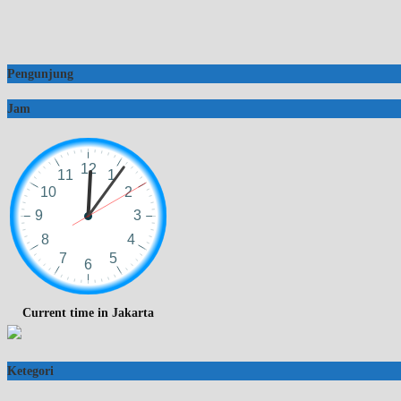
Pengunjung
Jam
Current time in Jakarta
Ketegori