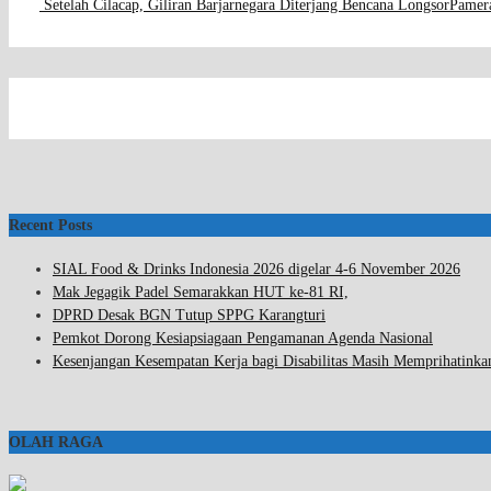
Setelah Cilacap, Giliran Barjarnegara Diterjang Bencana Longsor
Pamer
Recent Posts
SIAL Food & Drinks Indonesia 2026 digelar 4-6 November 2026
Mak Jegagik Padel Semarakkan HUT ke-81 RI,
DPRD Desak BGN Tutup SPPG Karangturi
Pemkot Dorong Kesiapsiagaan Pengamanan Agenda Nasional
Kesenjangan Kesempatan Kerja bagi Disabilitas Masih Memprihatinka
OLAH RAGA