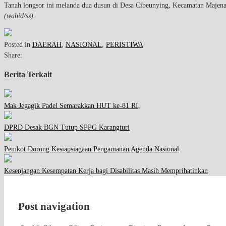
Tanah longsor ini melanda dua dusun di Desa Cibeunying, Kecamatan Majenang
(wahid/ss).
Posted in
DAERAH
,
NASIONAL
,
PERISTIWA
Share:
Berita Terkait
Mak Jegagik Padel Semarakkan HUT ke-81 RI,
DPRD Desak BGN Tutup SPPG Karangturi
Pemkot Dorong Kesiapsiagaan Pengamanan Agenda Nasional
Kesenjangan Kesempatan Kerja bagi Disabilitas Masih Memprihatinkan
Post navigation