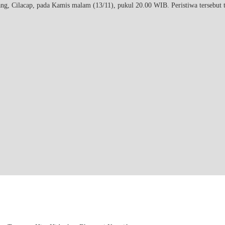
, Cilacap, pada Kamis malam (13/11), pukul 20.00 WIB. Peristiwa tersebut te