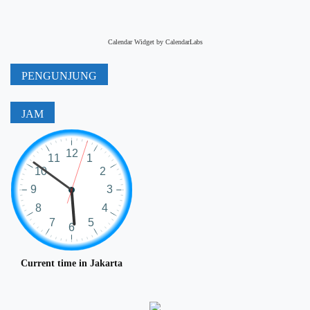
Calendar Widget by
CalendarLabs
PENGUNJUNG
JAM
Current time in Jakarta