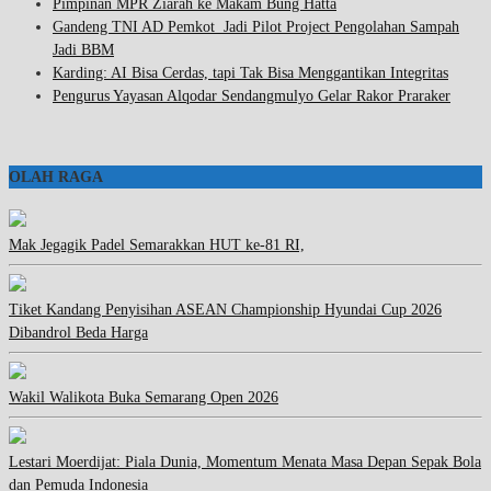
Pimpinan MPR Ziarah ke Makam Bung Hatta
Gandeng TNI AD Pemkot Jadi Pilot Project Pengolahan Sampah
Jadi BBM
Karding: AI Bisa Cerdas, tapi Tak Bisa Menggantikan Integritas
Pengurus Yayasan Alqodar Sendangmulyo Gelar Rakor Praraker
OLAH RAGA
Mak Jegagik Padel Semarakkan HUT ke-81 RI,
Tiket Kandang Penyisihan ASEAN Championship Hyundai Cup 2026
Dibandrol Beda Harga
Wakil Walikota Buka Semarang Open 2026
Lestari Moerdijat: Piala Dunia, Momentum Menata Masa Depan Sepak Bola
dan Pemuda Indonesia