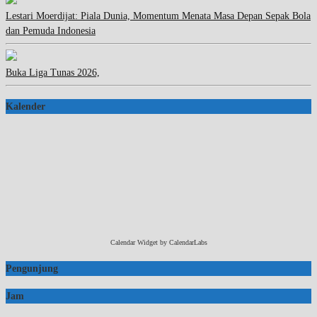
Lestari Moerdijat: Piala Dunia, Momentum Menata Masa Depan Sepak Bola
dan Pemuda Indonesia
Buka Liga Tunas 2026,
Kalender
Calendar Widget by
CalendarLabs
Pengunjung
Jam