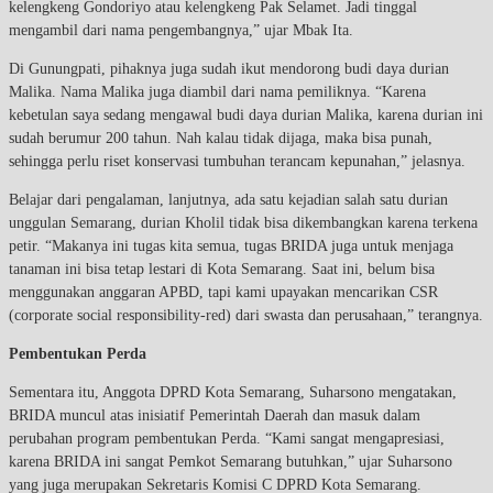
kelengkeng Gondoriyo atau kelengkeng Pak Selamet. Jadi tinggal
mengambil dari nama pengembangnya,” ujar Mbak Ita.
Di Gunungpati, pihaknya juga sudah ikut mendorong budi daya durian
Malika. Nama Malika juga diambil dari nama pemiliknya. “Karena
kebetulan saya sedang mengawal budi daya durian Malika, karena durian ini
sudah berumur 200 tahun. Nah kalau tidak dijaga, maka bisa punah,
sehingga perlu riset konservasi tumbuhan terancam kepunahan,” jelasnya.
Belajar dari pengalaman, lanjutnya, ada satu kejadian salah satu durian
unggulan Semarang, durian Kholil tidak bisa dikembangkan karena terkena
petir. “Makanya ini tugas kita semua, tugas BRIDA juga untuk menjaga
tanaman ini bisa tetap lestari di Kota Semarang. Saat ini, belum bisa
menggunakan anggaran APBD, tapi kami upayakan mencarikan CSR
(corporate social responsibility-red) dari swasta dan perusahaan,” terangnya.
Pembentukan Perda
Sementara itu, Anggota DPRD Kota Semarang, Suharsono mengatakan,
BRIDA muncul atas inisiatif Pemerintah Daerah dan masuk dalam
perubahan program pembentukan Perda. “Kami sangat mengapresiasi,
karena BRIDA ini sangat Pemkot Semarang butuhkan,” ujar Suharsono
yang juga merupakan Sekretaris Komisi C DPRD Kota Semarang.