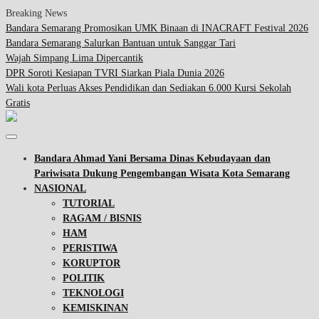
Breaking News
Bandara Semarang Promosikan UMK Binaan di INACRAFT Festival 2026
Bandara Semarang Salurkan Bantuan untuk Sanggar Tari
Wajah Simpang Lima Dipercantik
DPR Soroti Kesiapan TVRI Siarkan Piala Dunia 2026
Wali kota Perluas Akses Pendidikan dan Sediakan 6.000 Kursi Sekolah
Gratis
Bandara Ahmad Yani Bersama Dinas Kebudayaan dan
Pariwisata Dukung Pengembangan Wisata Kota Semarang
NASIONAL
TUTORIAL
RAGAM / BISNIS
HAM
PERISTIWA
KORUPTOR
POLITIK
TEKNOLOGI
KEMISKINAN