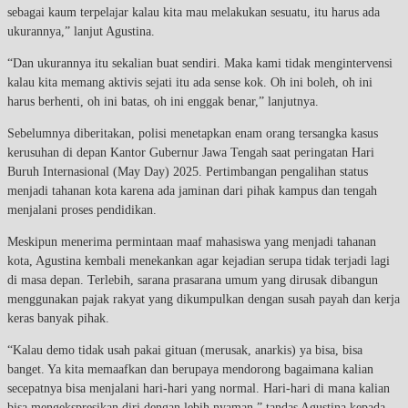
sebagai kaum terpelajar kalau kita mau melakukan sesuatu, itu harus ada
ukurannya,” lanjut Agustina.
“Dan ukurannya itu sekalian buat sendiri. Maka kami tidak mengintervensi
kalau kita memang aktivis sejati itu ada sense kok. Oh ini boleh, oh ini
harus berhenti, oh ini batas, oh ini enggak benar,” lanjutnya.
Sebelumnya diberitakan, polisi menetapkan enam orang tersangka kasus
kerusuhan di depan Kantor Gubernur Jawa Tengah saat peringatan Hari
Buruh Internasional (May Day) 2025. Pertimbangan pengalihan status
menjadi tahanan kota karena ada jaminan dari pihak kampus dan tengah
menjalani proses pendidikan.
Meskipun menerima permintaan maaf mahasiswa yang menjadi tahanan
kota, Agustina kembali menekankan agar kejadian serupa tidak terjadi lagi
di masa depan. Terlebih, sarana prasarana umum yang dirusak dibangun
menggunakan pajak rakyat yang dikumpulkan dengan susah payah dan kerja
keras banyak pihak.
“Kalau demo tidak usah pakai gituan (merusak, anarkis) ya bisa, bisa
banget. Ya kita memaafkan dan berupaya mendorong bagaimana kalian
secepatnya bisa menjalani hari-hari yang normal. Hari-hari di mana kalian
bisa mengekspresikan diri dengan lebih nyaman,” tandas Agustina kepada