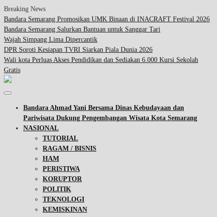
Breaking News
Bandara Semarang Promosikan UMK Binaan di INACRAFT Festival 2026
Bandara Semarang Salurkan Bantuan untuk Sanggar Tari
Wajah Simpang Lima Dipercantik
DPR Soroti Kesiapan TVRI Siarkan Piala Dunia 2026
Wali kota Perluas Akses Pendidikan dan Sediakan 6.000 Kursi Sekolah
Gratis
Bandara Ahmad Yani Bersama Dinas Kebudayaan dan
Pariwisata Dukung Pengembangan Wisata Kota Semarang
NASIONAL
TUTORIAL
RAGAM / BISNIS
HAM
PERISTIWA
KORUPTOR
POLITIK
TEKNOLOGI
KEMISKINAN