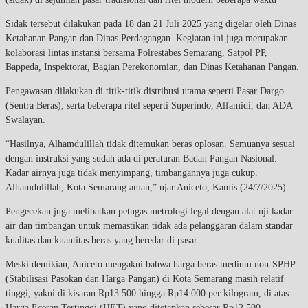
Sidak tersebut dilakukan pada 18 dan 21 Juli 2025 yang digelar oleh Dinas
Ketahanan Pangan dan Dinas Perdagangan. Kegiatan ini juga merupakan
kolaborasi lintas instansi bersama Polrestabes Semarang, Satpol PP,
Bappeda, Inspektorat, Bagian Perekonomian, dan Dinas Ketahanan Pangan.
Pengawasan dilakukan di titik-titik distribusi utama seperti Pasar Dargo
(Sentra Beras), serta beberapa ritel seperti Superindo, Alfamidi, dan ADA
Swalayan.
“Hasilnya, Alhamdulillah tidak ditemukan beras oplosan. Semuanya sesuai
dengan instruksi yang sudah ada di peraturan Badan Pangan Nasional.
Kadar airnya juga tidak menyimpang, timbangannya juga cukup.
Alhamdulillah, Kota Semarang aman,” ujar Aniceto, Kamis (24/7/2025)
Pengecekan juga melibatkan petugas metrologi legal dengan alat uji kadar
air dan timbangan untuk memastikan tidak ada pelanggaran dalam standar
kualitas dan kuantitas beras yang beredar di pasar.
Meski demikian, Aniceto mengakui bahwa harga beras medium non-SPHP
(Stabilisasi Pasokan dan Harga Pangan) di Kota Semarang masih relatif
tinggi, yakni di kisaran Rp13.500 hingga Rp14.000 per kilogram, di atas
Harga Eceran Tertinggi (HET) yang ditetapkan sebesar Rp12.500.