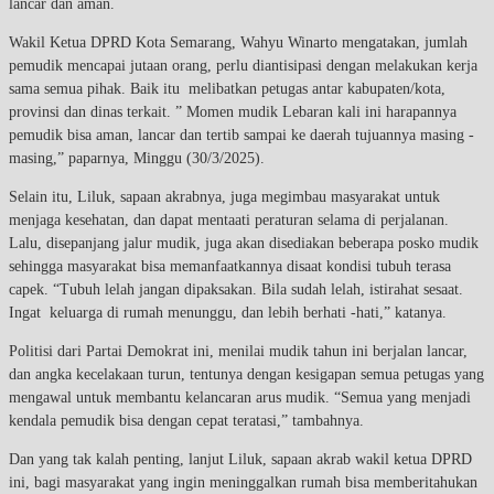
lancar dan aman.
Wakil Ketua DPRD Kota Semarang, Wahyu Winarto mengatakan, jumlah
pemudik mencapai jutaan orang, perlu diantisipasi dengan melakukan kerja
sama semua pihak. Baik itu melibatkan petugas antar kabupaten/kota,
provinsi dan dinas terkait. ” Momen mudik Lebaran kali ini harapannya
pemudik bisa aman, lancar dan tertib sampai ke daerah tujuannya masing -
masing,” paparnya, Minggu (30/3/2025).
Selain itu, Liluk, sapaan akrabnya, juga megimbau masyarakat untuk
menjaga kesehatan, dan dapat mentaati peraturan selama di perjalanan.
Lalu, disepanjang jalur mudik, juga akan disediakan beberapa posko mudik
sehingga masyarakat bisa memanfaatkannya disaat kondisi tubuh terasa
capek. “Tubuh lelah jangan dipaksakan. Bila sudah lelah, istirahat sesaat.
Ingat keluarga di rumah menunggu, dan lebih berhati -hati,” katanya.
Politisi dari Partai Demokrat ini, menilai mudik tahun ini berjalan lancar,
dan angka kecelakaan turun, tentunya dengan kesigapan semua petugas yang
mengawal untuk membantu kelancaran arus mudik. “Semua yang menjadi
kendala pemudik bisa dengan cepat teratasi,” tambahnya.
Dan yang tak kalah penting, lanjut Liluk, sapaan akrab wakil ketua DPRD
ini, bagi masyarakat yang ingin meninggalkan rumah bisa memberitahukan