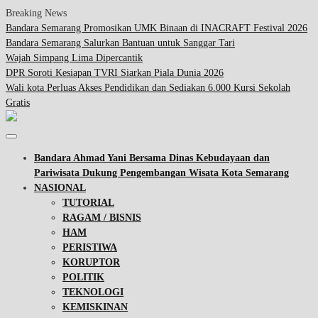
Breaking News
Bandara Semarang Promosikan UMK Binaan di INACRAFT Festival 2026
Bandara Semarang Salurkan Bantuan untuk Sanggar Tari
Wajah Simpang Lima Dipercantik
DPR Soroti Kesiapan TVRI Siarkan Piala Dunia 2026
Wali kota Perluas Akses Pendidikan dan Sediakan 6.000 Kursi Sekolah
Gratis
Bandara Ahmad Yani Bersama Dinas Kebudayaan dan
Pariwisata Dukung Pengembangan Wisata Kota Semarang
NASIONAL
TUTORIAL
RAGAM / BISNIS
HAM
PERISTIWA
KORUPTOR
POLITIK
TEKNOLOGI
KEMISKINAN