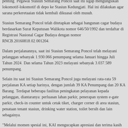
penting. Pegawai Stasiun Semarang Poncol saat itu sigap mengungsikan
lokomotif-lokomotif di depo ke Stasiun Kedungjati. Hal ini dilakukan agar
sarana perkeretaaian tidak kembali dikuasai oleh musuh.
Stasiun Semarang Poncol telah ditetapkan sebagai bangunan cagar budaya
berdasarkan Surat Keputusan Walikota nomor 646/50/1992 dan terdaftar di
Registrasi Nasional Cagar Budaya dengan nomor
RNCB.20160818.02.001204.
Dalam perjalanannya, saat ini Stasiun Semarang Poncol telah melayani
pelanggan sebanyak 1.930.066 penumpang selama Januari hingga Juli
Tahun 2024. Dan selama Tahun 2023 melayani sebanyak 3.037.589
penumpang.
Selain itu saat ini Stasiun Semarang Poncol juga melayani rata-rata 59
perjalanan KA setiap harinya, dengan jumlah 39 KA Penumpang dan 20 KA
Barang. Terdapat beberapa fasilitas peningkatan pelayanan kepada
pelanggan, diantaranya: perluasan lahan parkir, penerapan system e-gate
parkir, check-in counter untuk cetak tiket, charger corner di area stasiun,
penataan tenant stasiun, drinking water station, toilet bersih dan lain
sebagainya.
“Melalui momen spesial ini, KAI mengucapkan apresiasi dan terima kasih