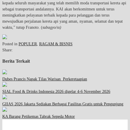
kepada seluruh masyarakat yang telah memilih moda transportasi kereta api
sebagai transportasi andalannya. KAI akan berkomitmen untuk terus
meningkatkan pelayanan terbaik kepada para pelanggan dan terus
mewujudkan perjalanan kereta api yang aman, nyaman, selamat dan tepat
waktu,” tutup Franoto. (
subagyo/ss)
Posted in
POPULER
,
RAGAM & BISNIS
Share:
Berita Terkait
Dubes Prancis Napak Tilas Warisan Perkeretaapian
SIAL Food & Drinks Indonesia 2026 digelar 4-6 November 2026
GIIAS 2026 Jakarta Sediakan Berbagai Fasilitas Gratis untuk Pengunjung
KA Barang Petikemas Tabrak Sepeda Motor