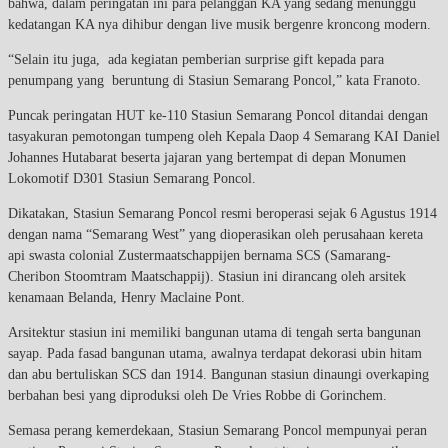
bahwa, dalam peringatan ini para pelanggan KA yang sedang menunggu
kedatangan KA nya dihibur dengan live musik bergenre kroncong modern.
“Selain itu juga, ada kegiatan pemberian surprise gift kepada para
penumpang yang beruntung di Stasiun Semarang Poncol,” kata Franoto.
Puncak peringatan HUT ke-110 Stasiun Semarang Poncol ditandai dengan
tasyakuran pemotongan tumpeng oleh Kepala Daop 4 Semarang KAI Daniel
Johannes Hutabarat beserta jajaran yang bertempat di depan Monumen
Lokomotif D301 Stasiun Semarang Poncol.
Dikatakan, Stasiun Semarang Poncol resmi beroperasi sejak 6 Agustus 1914
dengan nama “Semarang West” yang dioperasikan oleh perusahaan kereta
api swasta colonial Zustermaatschappijen bernama SCS (Samarang-
Cheribon Stoomtram Maatschappij). Stasiun ini dirancang oleh arsitek
kenamaan Belanda, Henry Maclaine Pont.
Arsitektur stasiun ini memiliki bangunan utama di tengah serta bangunan
sayap. Pada fasad bangunan utama, awalnya terdapat dekorasi ubin hitam
dan abu bertuliskan SCS dan 1914. Bangunan stasiun dinaungi overkaping
berbahan besi yang diproduksi oleh De Vries Robbe di Gorinchem.
Semasa perang kemerdekaan, Stasiun Semarang Poncol mempunyai peran