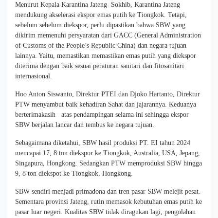
Menurut Kepala Karantina Jateng Sokhib, Karantina Jateng
mendukung akselerasi ekspor emas putih ke Tiongkok. Tetapi,
sebelum sebelum diekspor, perlu dipastikan bahwa SBW yang
dikirim memenuhi persyaratan dari GACC (General Administration
of Customs of the People’s Republic China) dan negara tujuan
lainnya. Yaitu, memastikan memastikan emas putih yang diekspor
diterima dengan baik sesuai peraturan sanitari dan fitosanitari
internasional.
Hoo Anton Siswanto, Direktur PTEI dan Djoko Hartanto, Direktur
PTW menyambut baik kehadiran Sahat dan jajarannya. Keduanya
berterimakasih atas pendampingan selama ini sehingga ekspor
SBW berjalan lancar dan tembus ke negara tujuan.
Sebagaimana diketahui, SBW hasil produksi PT. EI tahun 2024
mencapai 17, 8 ton diekspor ke Tiongkok, Australia, USA, Jepang,
Singapura, Hongkong. Sedangkan PTW memproduksi SBW hingga
9, 8 ton diekspot ke Tiongkok, Hongkong.
SBW sendiri menjadi primadona dan tren pasar SBW melejit pesat.
Sementara provinsi Jateng, rutin memasok kebutuhan emas putih ke
pasar luar negeri. Kualitas SBW tidak diragukan lagi, pengolahan