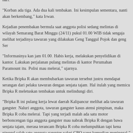
“Korban ada tiga. Ada dua kali tembakan. Ini kesimpulan sementara, nanti
akan berkembang,” kata Irwan.
Kejadian penembakan bermula saat anggota polisi sedang melintas di
wilayah Semarang Barat Minggu (24/11) pukul 01.00 WIB tidak sengaja
melihat terjadinya tawuran yang dilakukan Geng Tanggul Pojok dan geng
Ser
“Informasinya kan jam 01.00. Habis kerja, melakukan penyelidikan di
kantor. Lakukan perjalanan pulang melintas di kantor Perumahan
Paramount itu. Polisi mau melerai,” ujarnya.
Ketika Bripka R akan membubarkan tawuran tersebut justru mendapat
serangan dari pelaku tawuran dengan senjata tajam. Hal itulah yang memicu
Bripka R meletuskan tembakan untuk melindungi diri.
“Bripka R ini pulang kerja lewat daerah Kalipancur melihat ada tawuran
gangster. Naluri anggota, tawuran gangster kasus atensi pimpinan, maka
Bripka R coba melerai. Tapi yang terjadi malah ada satu motor
berboncengan tiga anggota gangster mau nabrak Bripka R dengan bawa
senjata tajam, merasa terancam Bripka R coba melumpuhkan tapi kena
pinggul salah satu anggota gangster yakni GRO yang kemudian meninggal,”