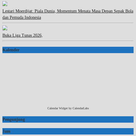
Lestari Moerdijat: Piala Dunia, Momentum Menata Masa Depan Sepak Bola
dan Pemuda Indonesia
Buka Liga Tunas 2026,
Kalender
Calendar Widget by
CalendarLabs
Pengunjung
Jam