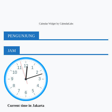
Calendar Widget by
CalendarLabs
PENGUNJUNG
JAM
Current time in Jakarta