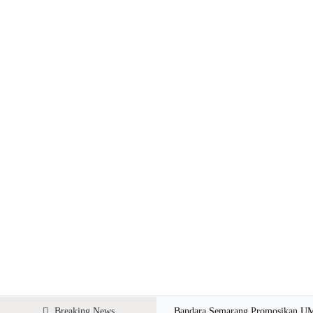
Breaking News
Bandara Semarang Promosikan U