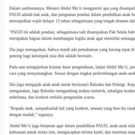
Dalam sambutannya, Menteri Abdul Mu’ti mengamini apa yang disampai
PAUD adalah hak anak, dan penguatan pondasi dalam pendidikan anak In
mewujudkan wajib belajar 13 tahun sebagaimana yang tengah disusun da
“PAUD ini adalah pondasi, sebagaimana tadi disampaikan Pak Sekda bahw
merupakan bagian dalam membangun logika anak agar memiliki semangat b
Dia juga menegaskan, bahwa masih ada pemahaman yang kurang tepat di 
penting bagi kelompok usia dini adalah bermain.
Pada saat mengajarkan konsep dasar pengetahuan, lanjut Abdul Mu’ti, p
cara yang menyenangkan. Sesuai dengan tingkat perkembangan anak-ana
Dia juga mengajak anak-anak untuk bernyanyi Balonku dan Pelangi. Kep
mengatakan, lagu Balonku mengandung makna numerik, sekaligus konkre
sederhana, dan konkret melalui pengenalan warna.
“Kepada anak, sampaikanlah hal yang konkret, sesuatu yang bisa dia rasa
dengan mudah,” tegasnya.
Abdul Mu’ti juga berpesan agar dalam pendidikan PAUD, anak-anak selalu
kebiasaan untuk minta izin, mengucapkan terima kasih, dan meminta maa