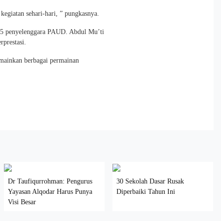
kegiatan sehari-hari, ” pungkasnya.
 15 penyelenggara PAUD. Abdul Mu’ti
prestasi.
emainkan berbagai permainan
Dr Taufiqurrohman: Pengurus
30 Sekolah Dasar Rusak
Yayasan Alqodar Harus Punya
Diperbaiki Tahun Ini
Visi Besar