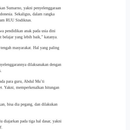
kan Sumarno, yakni penyelenggaraan
donesia. Sekaligus, dalam rangka
lam RUU Sisdiknas.
a pendidikan anak pada usia dini
elajar yang lebih baik,” katanya.
tengah masyarakat. Hal yang paling
enyelenggarannya dilaksanakan dengan
k.
ada para guru, Abdul Mu’ti
t. Yakni, memperkenalkan hitungan
kan, bisa dia pegang, dan dilakukan
 diajarkan pada tiga hal dasar, yakni
f.