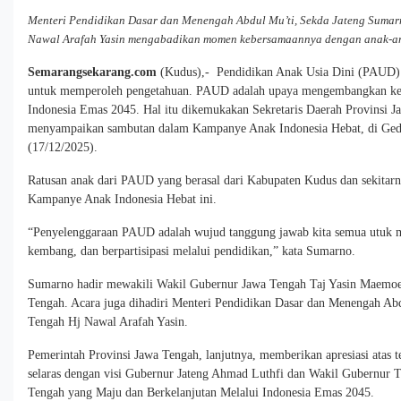
Menteri Pendidikan Dasar dan Menengah Abdul Mu’ti, Sekda Jateng Suma
Nawal Arafah Yasin mengabadikan momen kebersamaannya dengan anak-ana
Semarangsekarang.com
(Kudus),- Pendidikan Anak Usia Dini (PAUD) 
untuk memperoleh pengetahuan. PAUD adalah upaya mengembangkan ke
Indonesia Emas 2045. Hal itu dikemukakan Sekretaris Daerah Provinsi J
menyampaikan sambutan dalam Kampanye Anak Indonesia Hebat, di Ge
(17/12/2025).
Ratusan anak dari PAUD yang berasal dari Kabupaten Kudus dan sekitarny
Kampanye Anak Indonesia Hebat ini.
“Penyelenggaraan PAUD adalah wujud tanggung jawab kita semua utuk 
kembang, dan berpartisipasi melalui pendidikan,” kata Sumarno.
Sumarno hadir mewakili Wakil Gubernur Jawa Tengah Taj Yasin Maemo
Tengah. Acara juga dihadiri Menteri Pendidikan Dasar dan Menengah A
Tengah Hj Nawal Arafah Yasin.
Pemerintah Provinsi Jawa Tengah, lanjutnya, memberikan apresiasi atas te
selaras dengan visi Gubernur Jateng Ahmad Luthfi dan Wakil Gubernur 
Tengah yang Maju dan Berkelanjutan Melalui Indonesia Emas 2045.