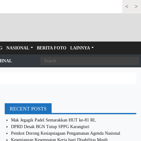
<
>
Bandara Se
G
NASIONAL
BERITA FOTO
LAINNYA
MINAL
RECENT POSTS
Mak Jegagik Padel Semarakkan HUT ke-81 RI,
DPRD Desak BGN Tutup SPPG Karangturi
Pemkot Dorong Kesiapsiagaan Pengamanan Agenda Nasional
Kesenjangan Kesempatan Kerja bagi Disabilitas Masih