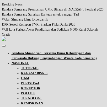
Breaking News
Bandara Semarang Promosikan UMK Binaan di INACRAFT Festival 2026
Bandara Semarang Salurkan Bantuan untuk Sanggar Tari
Wajah Simpang Lima Dipercantik
DPR Soroti Kesiapan TVRI Siarkan Piala Dunia 2026
Wali kota Perluas Akses Pendidikan dan Sediakan 6.000 Kursi Sekolah
Gratis
Bandara Ahmad Yani Bersama Dinas Kebudayaan dan
Pariwisata Dukung Pengembangan Wisata Kota Semarang
NASIONAL
TUTORIAL
RAGAM / BISNIS
HAM
PERISTIWA
KORUPTOR
POLITIK
TEKNOLOGI
KEMISKINAN