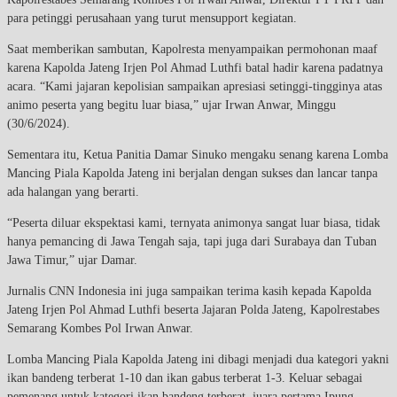
para petinggi perusahaan yang turut mensupport kegiatan.
Saat memberikan sambutan, Kapolresta menyampaikan permohonan maaf
karena Kapolda Jateng Irjen Pol Ahmad Luthfi batal hadir karena padatnya
acara. “Kami jajaran kepolisian sampaikan apresiasi setinggi-tingginya atas
animo peserta yang begitu luar biasa,” ujar Irwan Anwar, Minggu
(30/6/2024).
Sementara itu, Ketua Panitia Damar Sinuko mengaku senang karena Lomba
Mancing Piala Kapolda Jateng ini berjalan dengan sukses dan lancar tanpa
ada halangan yang berarti.
“Peserta diluar ekspektasi kami, ternyata animonya sangat luar biasa, tidak
hanya pemancing di Jawa Tengah saja, tapi juga dari Surabaya dan Tuban
Jawa Timur,” ujar Damar.
Jurnalis CNN Indonesia ini juga sampaikan terima kasih kepada Kapolda
Jateng Irjen Pol Ahmad Luthfi beserta Jajaran Polda Jateng, Kapolrestabes
Semarang Kombes Pol Irwan Anwar.
Lomba Mancing Piala Kapolda Jateng ini dibagi menjadi dua kategori yakni
ikan bandeng terberat 1-10 dan ikan gabus terberat 1-3. Keluar sebagai
pemenang untuk kategori ikan bandeng terberat, juara pertama Ipung