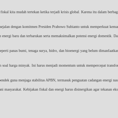
fiskal kita mudah tertekan ketika terjadi krisis global. Karena itu dalam berb
 sejalan dengan komitmen Presiden Prabowo Subianto untuk memperkuat keman
rgi baru dan terbarukan serta memaksimalkan potensi energi domestik. Dalam k
eperti panas bumi, tenaga surya, hidro, dan bioenergi yang belum dimanfaatkan s
iran soal harga minyak. Ini harus menjadi momentum untuk mempercepat transfor
endek guna menjaga stabilitas APBN, termasuk penguatan cadangan energi nasi
masyarakat. Kebijakan fiskal dan energi harus disinergikan agar tekanan ekst