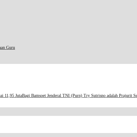
aan Guru
i 11,95 Juta
Bagi Bamsoet Jenderal TNI (Purn) Try Sutrisno adalah Prajurit S