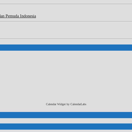
dan Pemuda Indonesia
Calendar Widget by
CalendarLabs