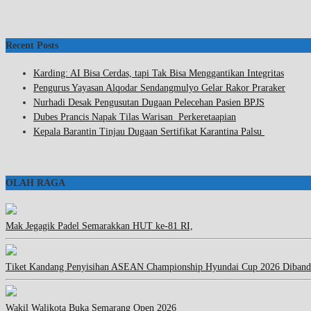
Recent Posts
Karding: AI Bisa Cerdas, tapi Tak Bisa Menggantikan Integritas
Pengurus Yayasan Alqodar Sendangmulyo Gelar Rakor Praraker
Nurhadi Desak Pengusutan Dugaan Pelecehan Pasien BPJS
Dubes Prancis Napak Tilas Warisan Perkeretaapian
Kepala Barantin Tinjau Dugaan Sertifikat Karantina Palsu
OLAH RAGA
Mak Jegagik Padel Semarakkan HUT ke-81 RI,
Tiket Kandang Penyisihan ASEAN Championship Hyundai Cup 2026 Diband
Wakil Walikota Buka Semarang Open 2026