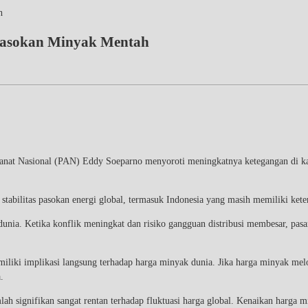
h
 Pasokan Minyak Mentah
anat Nasional (PAN) Eddy Soeparno menyoroti meningkatnya ketegangan di kawa
 stabilitas pasokan energi global, termasuk Indonesia yang masih memiliki k
 dunia. Ketika konflik meningkat dan risiko gangguan distribusi membesar, pasa
emiliki implikasi langsung terhadap harga minyak dunia. Jika harga minyak m
.
h signifikan sangat rentan terhadap fluktuasi harga global. Kenaikan harga 